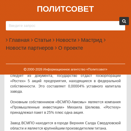
ПОЛИТСОВЕТ
12.11.2021, 17:51
ПУТИН ОТДАЛ «РОСТЕХУ»
ГОСУДАРСТВЕННЫЕ АКЦИИ «ВСМПО-
Главная
АВИСМЫ»
Статьи
Новости
Мастрид
Новости партнеров
О проекте
Российская Федерация окончательно выйдет из состава
акционеров компании «ВСМПО-Ависма», передав свои
немногочисленные акции «Ростеху».
2000-
2026
Информационное агентство «Политсовет»
Указ о передаче акций подписал президент Владимир Путин. Как
следует из документа, государство отдаст госкорпорации
«Ростех» 5 акций предприятия, находящиеся в федеральной
собственности. Это составляет 0,00004% уставного капитала
завода.
Основным собственником «ВСМПО-Ависмы» является компания
«Промышленные инвестиции» Михаила Шелкова. «Ростеху»
принадлежал пакет в 25% плюс одна акция.
Завод ВСМПО находится в городе Верхняя Салда Свердловской
области и является крупнейшим производителем титана.