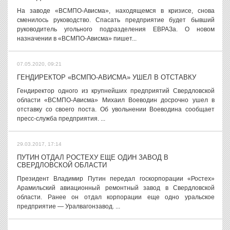
На заводе «ВСМПО-Ависма», находящемся в кризисе, снова
сменилось руководство. Спасать предприятие будет бывший
руководитель угольного подразделения ЕВРАЗа. О новом
назначении в «ВСМПО-Ависма» пишет...
07.05.2020, 09:21
ГЕНДИРЕКТОР «ВСМПО-АВИСМА» УШЕЛ В ОТСТАВКУ
Гендиректор одного из крупнейших предприятий Свердловской
области «ВСМПО-Ависма» Михаил Воеводин досрочно ушел в
отставку со своего поста. Об увольнении Воеводина сообщает
пресс-служба предприятия. ...
29.03.2017, 17:14
ПУТИН ОТДАЛ РОСТЕХУ ЕЩЕ ОДИН ЗАВОД В
СВЕРДЛОВСКОЙ ОБЛАСТИ
Президент Владимир Путин передал госкорпорации «Ростех»
Арамильский авиационный ремонтный завод в Свердловской
области. Ранее он отдал корпорации еще одно уральское
предприятие — Уралвагонзавод. ...