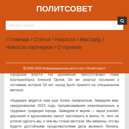
ПОЛИТСОВЕТ
30.08.2023, 12:49
В КАПСУЛЕ ВРЕМЕНИ ОКАЗАЛОСЬ ПОСЛАНИЕ
ПРО ПРЕКРАСНОЕ БУДУЩЕЕ И
Главная
РЕВОЛЮЦИОННЫЕ ТРАДИЦИИ СВЕРДЛОВСКА
Статьи
Новости
Мастрид
Новости партнеров
О проекте
В Екатеринбурге в торжественной обстановке вскрыли капсулу
времени, заложенную в 1973 году. В числе прочего там оказалось
послание к потомкам.
2000-
2026
Информационное агентство «Политсовет»
Капсулу открыли в присутствии журналистов и представителей
городской власти. На церемонии присутствовал глава
Екатеринбурга Алексей Орлов. Он же зачитал послание к
потомкам, которое 50 лет назад было принято на специальном
митинге.
«Будущее видится нам еще более прекрасным. Завидуем вам,
свердловчанам 2023 года, приумножившим революционные и
трудовые традиции города. Завидуем и верим — ваши усилия,
дерзания и вдохновение смогут претворить в жизнь то, чего не
успели сделать мы, о чем мы только мечтали. Мы уверены, что вы
будете достойными продолжателями дела великого Ленина,