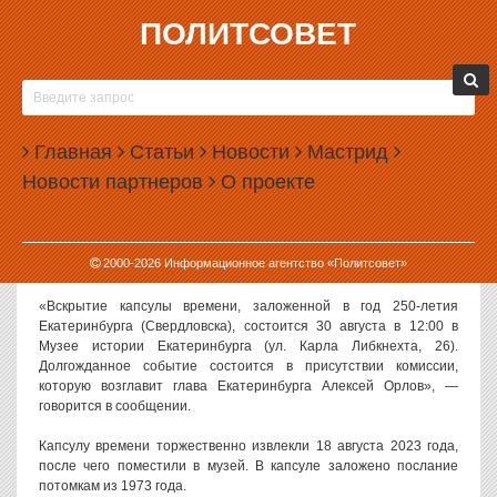
ПОЛИТСОВЕТ
25.08.2023, 11:41
ВЛАСТИ ЕКАТЕРИНБУРГА ОБЪЯВИЛИ ДАТУ
ВСКРЫТИЯ КАПСУЛЫ ВРЕМЕНИ
Главная
Статьи
Новости
Мастрид
Капсулу времени 1973 года, которую извлекли перед 300-летием
Новости партнеров
О проекте
Екатеринбурга, вскроют уже на следующей неделе.
Как сообщили в пресс-службе городской администрации, на
вскрытии капсулы будет присутствовать мэр города Алексей
2000-
2026
Информационное агентство «Политсовет»
Орлов.
«Вскрытие капсулы времени, заложенной в год 250-летия
Екатеринбурга (Свердловска), состоится 30 августа в 12:00 в
Музее истории Екатеринбурга (ул. Карла Либкнехта, 26).
Долгожданное событие состоится в присутствии комиссии,
которую возглавит глава Екатеринбурга Алексей Орлов», —
говорится в сообщении.
Капсулу времени торжественно извлекли 18 августа 2023 года,
после чего поместили в музей. В капсуле заложено послание
потомкам из 1973 года.