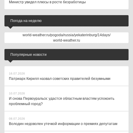
Министр увидел плюсы в росте безработицы
Погода на неделю
world-weather.ru/pogoda/russia/yekaterinburg/14days/
world-weather.ru
Популярные новости
16.07.2026
Патриарх Кирилл назвал советских правителей безумными
10.07.2026
И снова Первоуральск: удастся областным властям успокоить
проблемный город?
08.07.2026
Володин недоволен утечкой информации о премиях депутатам