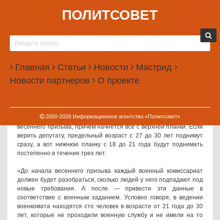
ПОЛИТСОВЕТ
12.01.2023, 09:25
ПРИЗЫВАТЬ ТРИДЦАТИЛЕТНИХ РОССИЯН В
АРМИЮ МОГУТ НАЧАТЬ УЖЕ В 2023 ГОДУ
Главная
Статьи
Новости
Мастрид
Повышение предельного призывного возраста до 30 лет может
Новости партнеров
О проекте
произойти уже в 2023 году. Такой прогноз озвучил глава думского
комитета по обороне Андрей Картаполов.
Как
заявил
депутат «Парламентской газете», поэтапное
2000-
2026
Информационное агентство «Политсовет»
повышение возраста призывников может стартовать уже с
весеннего призыва, причем начнется все с верхней планки. Если
верить депутату, предельный возраст с 27 до 30 лет поднимут
сразу, а вот нижнюю планку с 18 до 21 года будут поднимать
постепенно в течение трех лет.
«До начала весеннего призыва каждый военный комиссариат
должен будет разобраться, сколько людей у него подпадают под
новые требования. А после — привести эти данные в
соответствие с военным заданием. Условно говоря, в ведении
военкомата находятся сто человек в возрасте от 21 года до 30
лет, которые не проходили военную службу и не имели на то