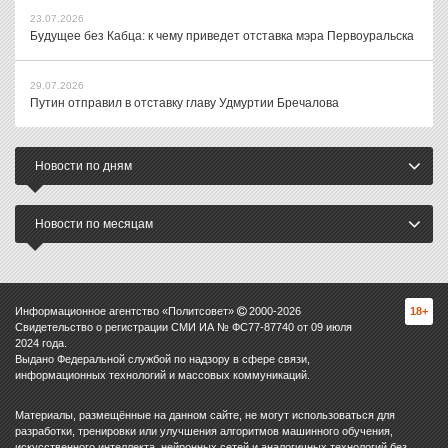
23.07.2026
Будущее без Кабца: к чему приведет отставка мэра Первоуральска
29.07.2026
Путин отправил в отставку главу Удмуртии Бречалова
Новости по дням
Новости по месяцам
Информационное агентство «Политсовет»
2000-
2026
18+
Свидетельство о регистрации СМИ ИА № ФС77-87740 от 09 июля
2024 года.
Выдано Федеральной службой по надзору в сфере связи,
информационных технологий и массовых коммуникаций.
Материалы, размещённые на данном сайте, не могут использоваться для
разработки, тренировки или улучшения алгоритмов машинного обучения,
искусственного интеллекта, нейронных сетей и аналогичных технологий без