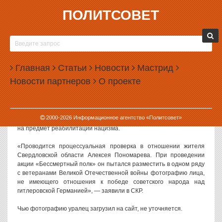
ПОЛИТСОВЕТ
31.05.2021, 16:51
СК ПРОВЕРЯЕТ УРАЛЬЦА, ЗАГРУЗИВШЕГО НА
САЙТ «БЕССМЕРТНОГО ПОЛКА» ФОТО
Главная
ПОСТОРОННЕГО ЧЕЛОВЕКА
Статьи
Новости
Мастрид
Новости партнеров
О проекте
Следственный комитет проводит проверку в отношении жителя
Свердловской области, который загрузил на сайт «Бессмертного
полка» фото человека, не являющегося ветераном.
2000-
2026
Информационное агентство «Политсовет»
Как сообщает сайт Следственного комитета, уральца проверяют
на предмет реабилитации нацизма.
«Проводится процессуальная проверка в отношении жителя
Свердловской области Алексея Пономарева. При проведении
акции «Бессмертный полк» он пытался разместить в одном ряду
с ветеранами Великой Отечественной войны фотографию лица,
не имеющего отношения к победе советского народа над
гитлеровской Германией», — заявили в СКР.
Чью фотографию уралец загрузил на сайт, не уточняется.