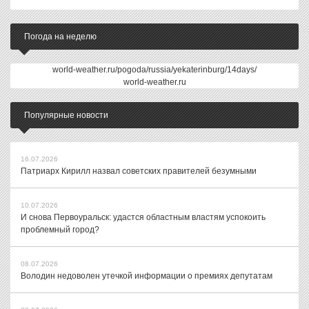
Погода на неделю
world-weather.ru/pogoda/russia/yekaterinburg/14days/
world-weather.ru
Популярные новости
16.07.2026
Патриарх Кирилл назвал советских правителей безумными
10.07.2026
И снова Первоуральск: удастся областным властям успокоить
проблемный город?
08.07.2026
Володин недоволен утечкой информации о премиях депутатам