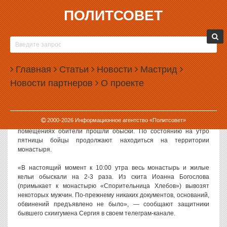
ПОЛИТСОВЕТ
26.02.2021, 11:04
СИЛОВИКИ ВЫВЕЗЛИ ИЗ
СРЕДНЕУРАЛЬСКОГО МОНАСТЫРЯ
Главная
НЕСКОЛЬКИХ ЧЕЛОВЕК
Статьи
Новости
Мастрид
Новости партнеров
О проекте
Сотрудники силовых структур продолжают следственные
действия в Среднеуральском женском монастыре. Из
примыкающего к монастырю скита увезли нескольких человек.
2000-
2026
Информационное агентство «Политсовет»
Силовики пришли в монастырь в ночь на 26 февраля 2021 года. В
помещениях обители прошли обыски. По состоянию на утро
пятницы бойцы продолжают находиться на территории
монастыря.
«В настоящий момент к 10:00 утра весь монастырь и жилые
кельи обыскали на 2-3 раза. Из скита Иоанна Богослова
(примыкает к монастырю «Спорительница Хлебов») вывозят
некоторых мужчин. По-прежнему никаких документов, оснований,
обвинений предъявлено не было», — сообщают защитники
бывшего схиигумена Сергия в своем телеграм-канале.