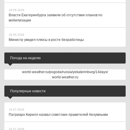
19.05.2026
Власти Екатеринбурга заявили об отсутствии планов по
мобилизации
18.05.2026
Министр увидел плюсы в росте безработицы
Погода на неделю
world-weather.ru/pogoda/russia/yekaterinburg/14days/
world-weather.ru
Популярные новости
16.07.2026
Патриарх Кирилл назвал советских правителей безумными
10.07.2026