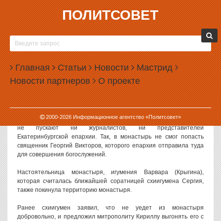
ПОЛИТСОВЕТ
17.06.2020, 09:22
СХИИГУМЕН СЕРГИЙ ЗАБАРРИКАДИРОВАЛСЯ
В СРЕДНЕУРАЛЬСКОМ ЖЕНСКОМ
Главная
МОНАСТЫРЕ
Статьи
Новости
Мастрид
Новости партнеров
О проекте
Опальный схиигумен Сергий (Романов) забаррикадировался в
Среднеуральском женском монастыре, территорию которого
охраняют верные ему казаки.
2000-
2026
Информационное агентство «Политсовет»
По имеющейся информации, на территорию монастыря сейчас
не пускают ни журналистов, ни представителей
Екатеринбургской епархии. Так, в монастырь не смог попасть
священник Георгий Викторов, которого епархия отправила туда
для совершения богослужений.
Настоятельница монастыря, игумения Варвара (Крыгина),
которая считалась ближайшей соратницей схиигумена Сергия,
также покинула территорию монастыря.
Ранее схиигумен заявил, что не уедет из монастыря
добровольно, и предложил митрополиту Кириллу выгонять его с