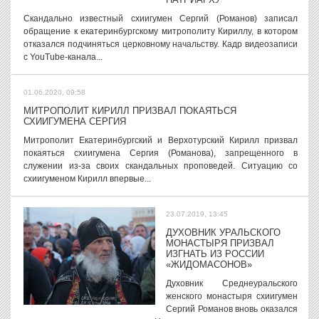
Скандально известный схиигумен Сергий (Романов) записал
обращение к екатеринбургскому митрополиту Кириллу, в котором
отказался подчиняться церковному начальству. Кадр видеозаписи
с YouTube-канала...
01.06.2020, 09:58
МИТРОПОЛИТ КИРИЛЛ ПРИЗВАЛ ПОКАЯТЬСЯ
СХИИГУМЕНА СЕРГИЯ
Митрополит Екатеринбургский и Верхотурский Кирилл призвал
покаяться схиигумена Сергия (Романова), запрещенного в
служении из-за своих скандальных проповедей. Ситуацию со
схиигуменом Кирилл впервые...
23.07.2019, 13:45
ДУХОВНИК УРАЛЬСКОГО
МОНАСТЫРЯ ПРИЗВАЛ
ИЗГНАТЬ ИЗ РОССИИ
«ЖИДОМАСОНОВ»
Духовник Среднеуральского
женского монастыря схиигумен
Сергий Романов вновь оказался