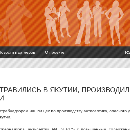
Новости партнеров
О проекте
R
ТРАВИЛИСЬ В ЯКУТИИ, ПРОИЗВОДИЛ
И
отребнадзором нашли цех по производству антисептика, опасного 
кутии.
отребнадзора, антисептик ANTISEPT'S с повышенным содержан