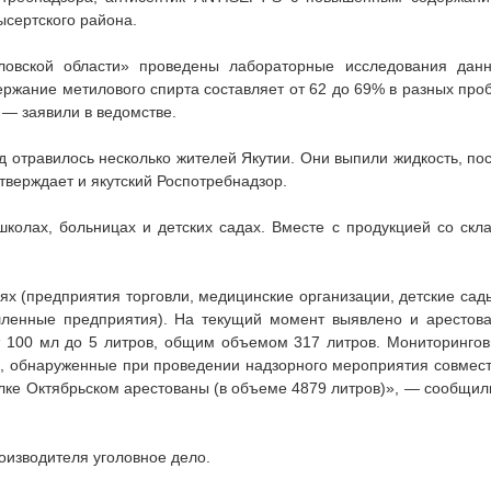
ысертского района.
ловской области» проведены лабораторные исследования дан
держание метилового спирта составляет от 62 до 69% в разных про
 — заявили в ведомстве.
д отравилось несколько жителей Якутии. Они выпили жидкость, по
тверждает и якутский Роспотребнадзор.
колах, больницах и детских садах. Вместе с продукцией со скл
ях (предприятия торговли, медицинские организации, детские сад
ленные предприятия). На текущий момент выявлено и арестов
т 100 мл до 5 литров, общим объемом 317 литров. Мониторинго
, обнаруженные при проведении надзорного мероприятия совмес
елке Октябрьском арестованы (в объеме 4879 литров)», — сообщил
оизводителя уголовное дело.