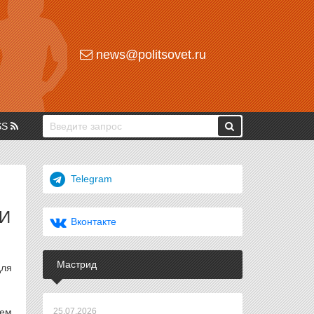
news@politsovet.ru
SS
Telegram
И
Вконтакте
Мастрид
для
ием
25.07.2026