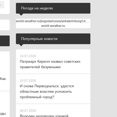
Погода на неделю
world-weather.ru/pogoda/russia/yekaterinburg/14days/
world-weather.ru
Популярные новости
16.07.2026
Патриарх Кирилл назвал советских
правителей безумными
 Как
10.07.2026
И снова Первоуральск: удастся
областным властям успокоить
проблемный город?
08.07.2026
оды
Володин недоволен утечкой