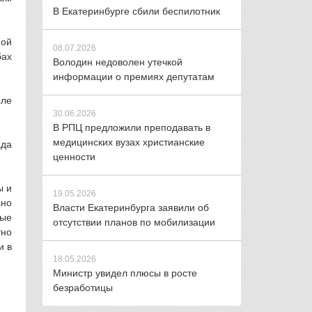
В Екатеринбурге сбили беспилотник
ной
08.07.2026
бах
Володин недоволен утечкой
информации о премиях депутатам
сле
30.06.2026
В РПЦ предложили преподавать в
медицинских вузах христианские
ада
ценности
ы и
19.05.2026
ано
Власти Екатеринбурга заявили об
вые
отсутствии планов по мобилизации
тно
и в
18.05.2026
Министр увидел плюсы в росте
безработицы