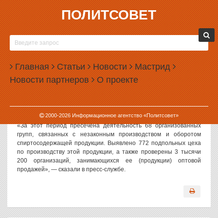
ПОЛИТСОВЕТ
30.10.2006, 13:09
ИЗЪЯТО ¼ МИЛЛИАРДА ЛИТРОВ «ПАЛЕНОГО»
СПИРТА
Главная
Статьи
Новости
Мастрид
Политсовет,30.10.2006. За девять месяцев 2006 года
Новости партнеров
О проекте
правоохранительные органы России изъяли из незаконного
оборота более 2,5 миллионов литров этилового спирта,
сообщили в пресс-службе департамента экономической
безопасности МВД РФ.
2000-
2026
Информационное агентство «Политсовет»
«За этот период пресечена деятельность 68 организованных
групп, связанных с незаконным производством и оборотом
спиртосодержащей продукции. Выявлено 772 подпольных цеха
по производству этой продукции, а также проверены 3 тысячи
200 организаций, занимающихся ее (продукции) оптовой
продажей», — сказали в пресс-службе.