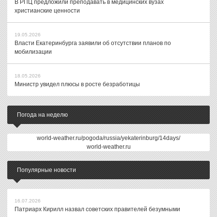
В РПЦ предложили преподавать в медицинских вузах
христианские ценности
19.05.2026
Власти Екатеринбурга заявили об отсутствии планов по
мобилизации
18.05.2026
Министр увидел плюсы в росте безработицы
Погода на неделю
world-weather.ru/pogoda/russia/yekaterinburg/14days/
world-weather.ru
Популярные новости
16.07.2026
Патриарх Кирилл назвал советских правителей безумными