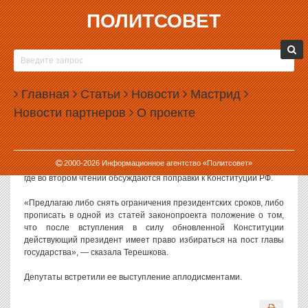
ПОЛИТСОВЕТ
10.03.2020, 15:49
ТЕРЕШКОВА ПРЕДЛОЖИЛА ПОПРАВКИ,
ПОЗВОЛЯЮЩИЕ ПУТИНУ ОСТАТЬСЯ
Главная
ПРЕЗИДЕНТОМ ПОСЛЕ 2024 ГОДА
Статьи
Новости
Мастрид
Новости партнеров
О проекте
Депутат Госдумы Валентина Терешкова предложила прописать в
Конституции нормы, которые позволят оставить Владимира
Путина президентом после 2024 года.
2000-
2026
Информационное агентство «Политсовет»
Такое предложение Терешкова озвучила на заседании Госдумы,
где во втором чтении обсуждаются поправки к Конституции РФ.
«Предлагаю либо снять ограничения президентских сроков, либо
прописать в одной из статей законопроекта положение о том,
что после вступления в силу обновленной Конституции
действующий президент имеет право избираться на пост главы
государства», — сказала Терешкова.
Депутаты встретили ее выступление аплодисментами.