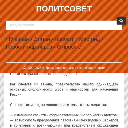
ПОЛИТСОВЕТ
03.12.2019, 11:45
ДИВЕРСИИ И АВАРИИ: ГОСДУМА
ЗАКОНОДАТЕЛЬНО УТВЕРДИТ СПИСОК
Главная
БИОЛОГИЧЕСКИХ УГРОЗ
Статьи
Новости
Мастрид
Новости партнеров
О проекте
Правительство России внесло в Государственную думу
законопроект о биологической безопасности. В нем
сформулирован список биологических угроз населению.
2000-
2026
Информационное агентство «Политсовет»
Законопроект поступил на рассмотрение Госдумы накануне.
Сроки его принятия пока не определены.
Как следует из закона, правительство нашло одиннадцать
основных биологических угроз и опасностей для населения
России.
Список этих угроз, по мнению правительства, выглядит так:
— изменение свойств и форм патогенных биологических агентов;
— возможность преодоления патогенами межвидовых барьеров
в сочетании с возникающими под воздействием окружающей