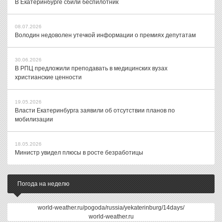
В Екатеринбурге сбили беспилотник
08.07.2026
Володин недоволен утечкой информации о премиях депутатам
30.06.2026
В РПЦ предложили преподавать в медицинских вузах
христианские ценности
19.05.2026
Власти Екатеринбурга заявили об отсутствии планов по
мобилизации
18.05.2026
Министр увидел плюсы в росте безработицы
Погода на неделю
world-weather.ru/pogoda/russia/yekaterinburg/14days/
world-weather.ru