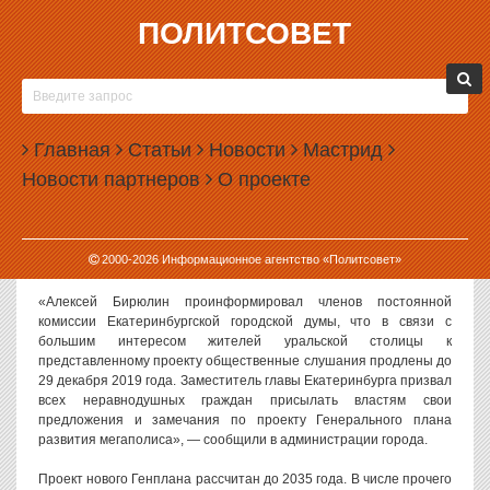
ПОЛИТСОВЕТ
29.10.2019, 14:41
В ЕКАТЕРИНБУРГЕ ПРОДЛИЛИ
ОБЩЕСТВЕННОЕ ОБСУЖДЕНИЕ ГЕНПЛАНА
Главная
Статьи
Новости
Мастрид
Власти Екатеринбурга решили на месяц продлить общественное
Новости партнеров
О проекте
обсуждение проекта генерального плана развития города.
Об этом на заседании комиссии городской думы по городскому
хозяйству заявил заместитель главы Екатеринбурга Алексей
2000-
2026
Информационное агентство «Политсовет»
Бирюлин.
«Алексей Бирюлин проинформировал членов постоянной
комиссии Екатеринбургской городской думы, что в связи с
большим интересом жителей уральской столицы к
представленному проекту общественные слушания продлены до
29 декабря 2019 года. Заместитель главы Екатеринбурга призвал
всех неравнодушных граждан присылать властям свои
предложения и замечания по проекту Генерального плана
развития мегаполиса», — сообщили в администрации города.
Проект нового Генплана рассчитан до 2035 года. В числе прочего