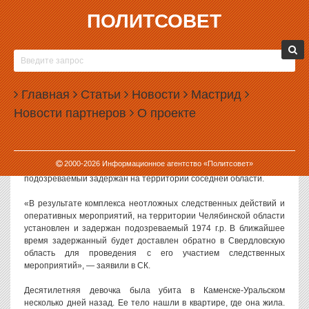
ПОЛИТСОВЕТ
14.09.2018, 10:21
ПОДОЗРЕВАЕМОГО В УБИЙСТВЕ
ДЕСЯТИЛЕТНЕЙ ДЕВОЧКИ В КАМЕНСКЕ-
Главная
УРАЛЬСКОМ ЗАДЕРЖАЛИ В ЧЕЛЯБИНСКЕ
Статьи
Новости
Мастрид
Новости партнеров
О проекте
Правоохранительные органы задержали мужчину, которого
подозревают в убийстве десятилетней девочки в Каменске-
Уральском.
2000-
2026
Информационное агентство «Политсовет»
Как сообщает свердловское управление СК РФ, 44-летний
подозреваемый задержан на территории соседней области.
«В результате комплекса неотложных следственных действий и
оперативных мероприятий, на территории Челябинской области
установлен и задержан подозреваемый 1974 г.р. В ближайшее
время задержанный будет доставлен обратно в Свердловскую
область для проведения с его участием следственных
мероприятий», — заявили в СК.
Десятилетняя девочка была убита в Каменске-Уральском
несколько дней назад. Ее тело нашли в квартире, где она жила.