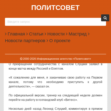
ПОЛИТСОВЕТ
20.06.2018, 09:07
СЛУЦКИЙ ПОСЛЕ ШУТКИ О НАВАЛЬНОМ
ПЕРЕСТАНЕТ КОММЕНТИРОВАТЬ МАТЧИ НА
Главная
ПЕРВОМ КАНАЛЕ
Статьи
Новости
Мастрид
Новости партнеров
О проекте
Бывший тренер сборной России Леонид Слуцкий больше не
будет комментировать матчи Чемпионата мира по футболу на
Первом канале. За несколько дней до этого он произнес в прямом
эфире фамилию Навального.
2000-
2026
Информационное агентство «Политсовет»
О прекращении сотрудничества с каналом Слуцкий заявил в
конце матча между Россией и Египтом.
«К сожалению для меня, я заканчиваю свою работу на Первом
канале, потому что необходимо приступить к другой
деятельности», — сказал он.
По официальной версии, тренер на следующей неделе должен
перейти на работу в голландский клуб «Витесс».
Несколько дней назад Леонид Слуцкий, комментируя в прямом