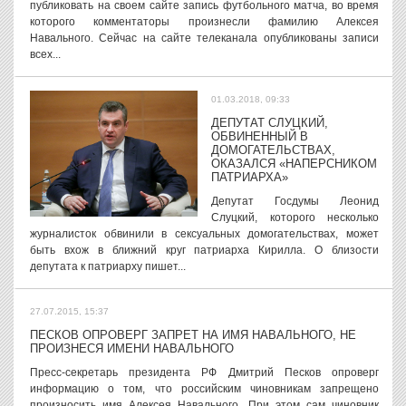
публиковать на своем сайте запись футбольного матча, во время
которого комментаторы произнесли фамилию Алексея
Навального. Сейчас на сайте телеканала опубликованы записи
всех...
01.03.2018, 09:33
ДЕПУТАТ СЛУЦКИЙ,
ОБВИНЕННЫЙ В
ДОМОГАТЕЛЬСТВАХ,
ОКАЗАЛСЯ «НАПЕРСНИКОМ
ПАТРИАРХА»
Депутат Госдумы Леонид
Слуцкий, которого несколько
журналисток обвинили в сексуальных домогательствах, может
быть вхож в ближний круг патриарха Кирилла. О близости
депутата к патриарху пишет...
27.07.2015, 15:37
ПЕСКОВ ОПРОВЕРГ ЗАПРЕТ НА ИМЯ НАВАЛЬНОГО, НЕ
ПРОИЗНЕСЯ ИМЕНИ НАВАЛЬНОГО
Пресс-секретарь президента РФ Дмитрий Песков опроверг
информацию о том, что российским чиновникам запрещено
произносить имя Алексея Навального. При этом сам чиновник