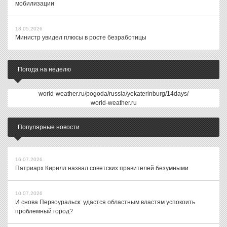
мобилизации
18.05.2026
Министр увидел плюсы в росте безработицы
Погода на неделю
world-weather.ru/pogoda/russia/yekaterinburg/14days/
world-weather.ru
Популярные новости
16.07.2026
Патриарх Кирилл назвал советских правителей безумными
10.07.2026
И снова Первоуральск: удастся областным властям успокоить
проблемный город?