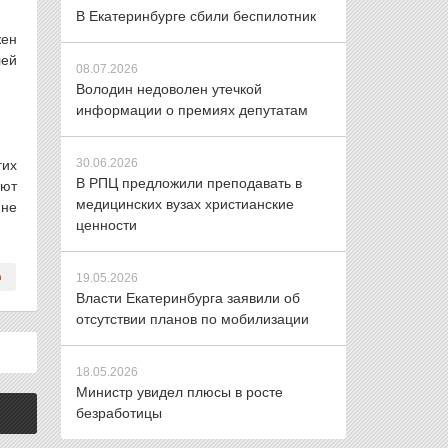
В Екатеринбурге сбили беспилотник
жен
лей
08.07.2026
Володин недоволен утечкой
информации о премиях депутатам
30.06.2026
гих
В РПЦ предложили преподавать в
яют
медицинских вузах христианские
 не
ценности
19.05.2026
Власти Екатеринбурга заявили об
отсутствии планов по мобилизации
18.05.2026
Министр увидел плюсы в росте
безработицы