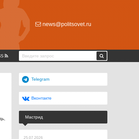
news@politsovet.ru
SS
Telegram
Вконтакте
Мастрид
дь,
25.07.2026