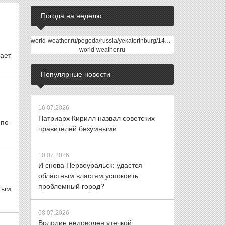
Погода на неделю
world-weather.ru/pogoda/russia/yekaterinburg/14days/
world-weather.ru
ает
Популярные новости
16.07.2026
Патриарх Кирилл назвал советских
по-
правителей безумными
10.07.2026
И снова Первоуральск: удастся
областным властям успокоить
проблемный город?
тым
08.07.2026
Володин недоволен утечкой