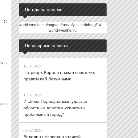
Погода на неделю
. С
world-weather.ru/pogoda/russia/yekaterinburg/14days/
world-weather.ru
Популярные новости
шую
16.07.2026
Патриарх Кирилл назвал советских
правителей безумными
10.07.2026
И снова Первоуральск: удастся
чью
областным властям успокоить
проблемный город?
08.07.2026
Володин недоволен утечкой