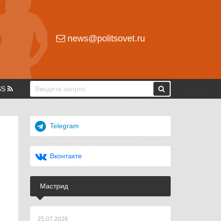
news@politsovet.ru
SS
Telegram
Вконтакте
Мастрид
25.07.2026