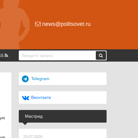
news@politsovet.ru
SS
Telegram
Вконтакте
Мастрид
шую
 не
25.07.2026