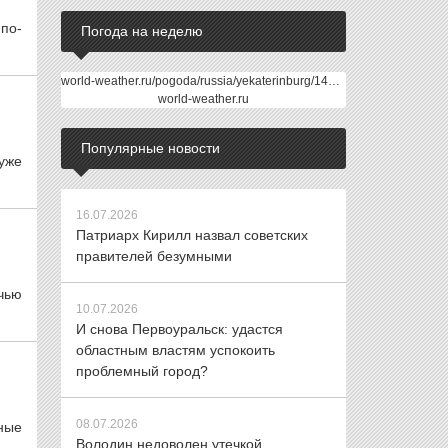
по-
Погода на неделю
world-weather.ru/pogoda/russia/yekaterinburg/14days/
world-weather.ru
Популярные новости
уже
16.07.2026
Патриарх Кирилл назвал советских
правителей безумными
чью
10.07.2026
И снова Первоуральск: удастся
областным властям успокоить
проблемный город?
08.07.2026
ные
Володин недоволен утечкой