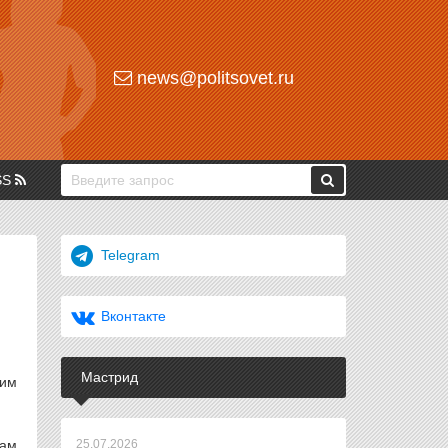
news@politsovet.ru
SS
Telegram
Вконтакте
Мастрид
 им
нам
25.07.2026