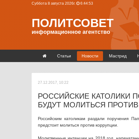
Суббота 8 августа 2026г.
6:44:54
ПОЛИТСОВЕТ
информационное агентство
Статьи
Новости
Мастрид
27.12.2017, 10:22
РОССИЙСКИЕ КАТОЛИКИ 
БУДУТ МОЛИТЬСЯ ПРОТИВ
Российским католикам раздали поручения Па
предстоит молиться против коррупции.
Молитвенные интенции на 2018 год, напечатан