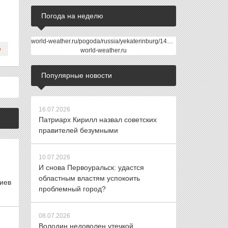
Погода на неделю
world-weather.ru/pogoda/russia/yekaterinburg/14days/
world-weather.ru
Популярные новости
16.07.2026
Патриарх Кирилл назвал советских
правителей безумными
10.07.2026
И снова Первоуральск: удастся
областным властям успокоить
иев
проблемный город?
08.07.2026
Володин недоволен утечкой