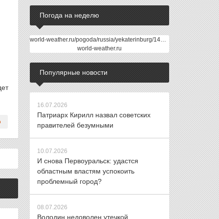
Погода на неделю
world-weather.ru/pogoda/russia/yekaterinburg/14days/
world-weather.ru
Популярные новости
дет
16.07.2026
Патриарх Кирилл назвал советских
правителей безумными
10.07.2026
И снова Первоуральск: удастся
областным властям успокоить
проблемный город?
08.07.2026
Володин недоволен утечкой