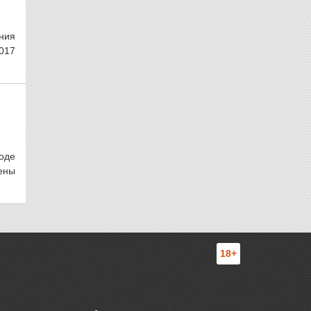
ния
017
оде
ены
18+