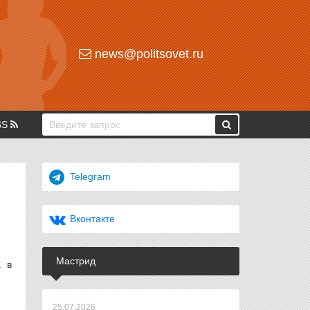
news@politsovet.ru
SS
Telegram
Вконтакте
Мастрид
а в
25.07.2026