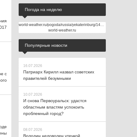
Погода на неделю
ния
world-weather.ru/pogoda/russia/yekaterinburg/14days/
017
world-weather.ru
Популярные новости
16.07.2026
Патриарх Кирилл назвал советских
ое с
правителей безумными
ого
10.07.2026
И снова Первоуральск: удастся
областным властям успокоить
проблемный город?
оде
08.07.2026
ены
Володин недоволен утечкой