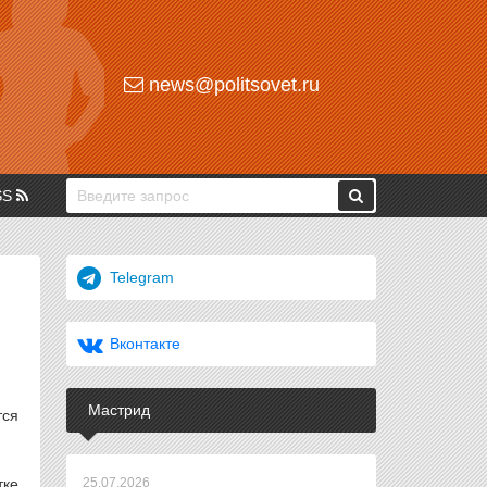
news@politsovet.ru
SS
Telegram
Вконтакте
Мастрид
тся
тке
25.07.2026