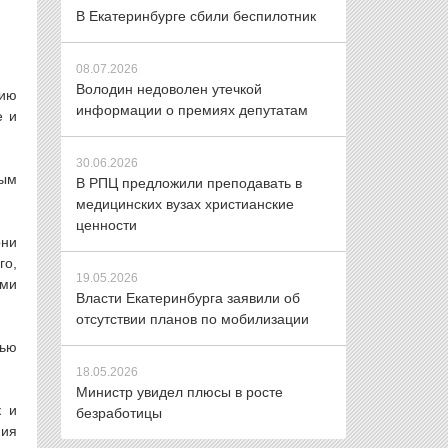
В Екатеринбурге сбили беспилотник
08.07.2026
Володин недоволен утечкой
нию
информации о премиях депутатам
е и
30.06.2026
ным
В РПЦ предложили преподавать в
медицинских вузах христианские
ценности
они
го,
19.05.2026
ями
Власти Екатеринбурга заявили об
отсутствии планов по мобилизации
тью
18.05.2026
Министр увидел плюсы в росте
к и
безработицы
ния