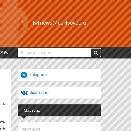
news@politsovet.ru
SS
Telegram
Вконтакте
сть
Мастрид
ать
ные
25.07.2026