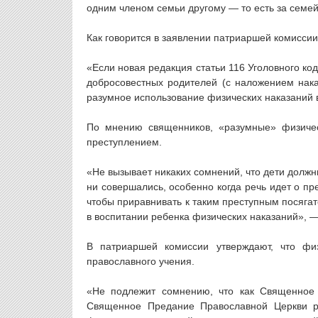
одним членом семьи другому — то есть за семе
Как говорится в заявлении патриаршей комиссии,
«Если новая редакция статьи 116 Уголовного код
добросовестных родителей (с наложением нак
разумное использование физических наказаний в
По мнению священников, «разумные» физичес
преступлением.
«Не вызывает никаких сомнений, что дети долж
ни совершались, особенно когда речь идет о пр
чтобы приравнивать к таким преступным посяг
в воспитании ребенка физических наказаний», —
В патриаршей комиссии утверждают, что фи
православного учения.
«Не подлежит сомнению, что как Священное Пи
Священное Предание Православной Церкви ра