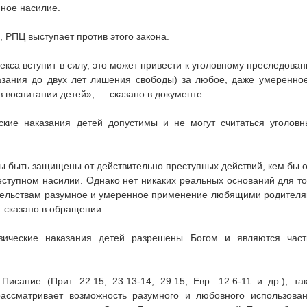
йное насилие.
 РПЦ выступает против этого закона.
екса вступит в силу, это может привести к уголовному преследова
азания до двух лет лишения свободы) за любое, даже умеренно
 воспитании детей», — сказано в документе.
кие наказания детей допустимы и не могут считаться уголов
ны быть защищены от действительно преступных действий, кем бы 
еступном насилии. Однако нет никаких реальных оснований для то
ательствам разумное и умеренное применение любящими родител
 сказано в обращении.
зические наказания детей разрешены Богом и являются час
сание (Прит. 22:15; 23:13-14; 29:15; Евр. 12:6-11 и др.), та
ссматривает возможность разумного и любовного использова