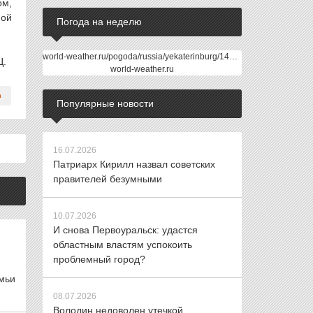
ом,
ной
Погода на неделю
world-weather.ru/pogoda/russia/yekaterinburg/14days/
Ц.
world-weather.ru
Популярные новости
16.07.2026
Патриарх Кирилл назвал советских
правителей безумными
10.07.2026
И снова Первоуральск: удастся
областным властям успокоить
проблемный город?
мьи
08.07.2026
Володин недоволен утечкой