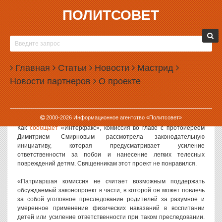
ПОЛИТСОВЕТ
25.11.2014, 13:23
РПЦ ПРИЗНАЛА ФИЗИЧЕСКОЕ НАКАЗАНИЕ
ТРАДИЦИОННОЙ СЕМЕЙНОЙ ЦЕННОСТЬЮ
Главная
Статьи
Новости
Мастрид
Патриаршая комиссия Русской Православной Церкви по
Новости партнеров
О проекте
вопросам семьи, защиты материнства и детства не поддержала
законопроект о полном запрете физического наказания детей. В
РПЦ считают, что бить детей хоть и нежелательно, но иногда
можно.
2000-
2026
Информационное агентство «Политсовет»
Как
сообщает
«Интерфакс», комиссия во главе с протоиереем
Димитрием Смирновым рассмотрела законодательную
инициативу, которая предусматривает усиление
ответственности за побои и нанесение легких телесных
повреждений детям. Священникам этот проект не понравился.
«Патриаршая комиссия не считает возможным поддержать
обсуждаемый законопроект в части, в которой он может повлечь
за собой уголовное преследование родителей за разумное и
умеренное применение физических наказаний в воспитании
детей или усиление ответственности при таком преследовании.