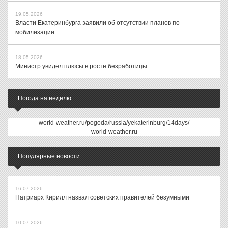
19.05.2026
Власти Екатеринбурга заявили об отсутствии планов по
мобилизации
18.05.2026
Министр увидел плюсы в росте безработицы
Погода на неделю
world-weather.ru/pogoda/russia/yekaterinburg/14days/
world-weather.ru
Популярные новости
16.07.2026
Патриарх Кирилл назвал советских правителей безумными
10.07.2026