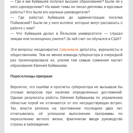
— Где и как Куйвашев получал высшее образование? Были ли у
него однокурсники? На какие темы он писал дипломы и курсовые
работы? Кто были его научные руководители?
— Где работал Куйвашев до администрации поселка
Пойковский? Были ли у него коллеги, которые могут рассказать о
работе с ним?
— Что Куйвашев делал в Йельском университете — слушал
лекции или полноценно учился? За чей счет он обучался в США?
Эти вопросы неоднократно
озвучивали
депутаты, журналисты и
общественники. Тем не менее команда губернатора в очередной
раз проигнорировала их, усилив тем самым сомнения насчет
образования Евгения Куйвашева.
Переселенцы-призраки
Вероятно, что ошибки и просчеты губернатора не вызывали бы
столько вопросов при наличии определенных достижений.
Однако результаты работы Евгения Куйвашева по управлению
областью порой не отличаются от его несуществующих встреч.
Так, власти региона на протяжении последних двух лет
отчитывались об успешном выполнении программы по
переселению ветхого жилья, фактически вводя руководство
страны в заблуждение.