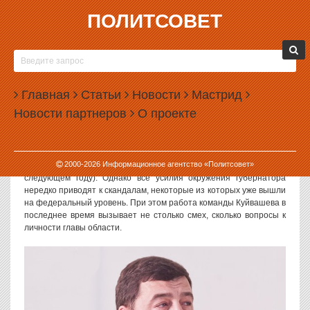
ПОЛИТСОВЕТ
28.03.2016, 12:35
ТОП-5 ФЕЙКОВ ГУБЕРНАТОРА КУЙВАШЕВА
В минувшие выходные губернатор Свердловской области
Главная
Статьи
Новости
Мастрид
Евгений Куйвашев получил свою «минуту славы» на Первом
Новости партнеров
О проекте
канале. Поводом для этого стали не определенные достижения
главы области, а очередной ляп его команды. С начала текущего
года работа по продвижению губернатора в прессе заметно
активизировалась, что и неудивительно в свете предстоящих
2000-
2026
Информационное агентство «Политсовет»
выборов (парламентских в 2016 году и губернаторских в
следующем году). Однако все усилия окружения губернатора
нередко приводят к скандалам, некоторые из которых уже вышли
на федеральный уровень. При этом работа команды Куйвашева в
последнее время вызывает не столько смех, сколько вопросы к
личности главы области.