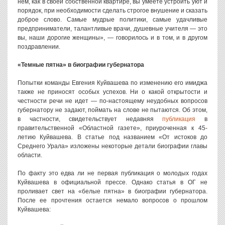
нем, как в своей собственной квартире, вы умеете устроить уют и
порядок, при необходимости сделать строгое внушение и сказать
доброе слово. Самые мудрые политики, самые удачливые
предприниматели, талантливые врачи, душевные учителя — это
вы, наши дорогие женщины», — говорилось и в том, и в другом
поздравлении.
«Темные пятна» в биографии губернатора
Попытки команды Евгения Куйвашева по изменению его имиджа
также не приносят особых успехов. Ни о какой открытости и
честности речи не идет — по-настоящему неудобных вопросов
губернатору не задают, поймать на слове не пытаются. Об этом,
в частности, свидетельствует недавняя
публикация
в
правительственной «Областной газете», приуроченная к 45-
летию Куйвашева. В статье под названием «От истоков до
Среднего Урала» изложены некоторые детали биографии главы
области.
По факту это едва ли не первая публикация о молодых годах
Куйвашева в официальной прессе. Однако статья в ОГ не
проливает свет на «белые пятна» в биографии губернатора.
После ее прочтения остается немало вопросов о прошлом
Куйвашева: