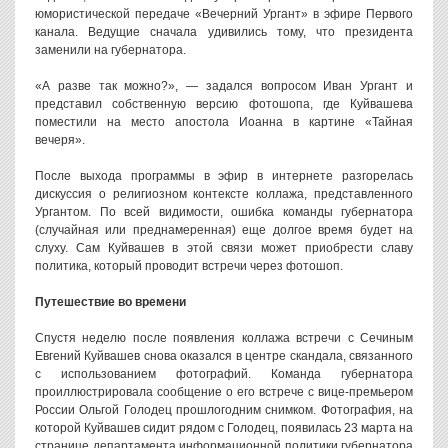
юмористической передаче «Вечерний Ургант» в эфире Первого
канала. Ведущие сначала удивились тому, что президента
заменили на губернатора.
«А разве так можно?», — задался вопросом Иван Ургант и
представил собственную версию фотошопа, где Куйвашева
поместили на место апостола Иоанна в картине «Тайная
вечеря».
После выхода программы в эфир в интернете разгорелась
дискуссия о религиозном контексте коллажа, представленного
Ургантом. По всей видимости, ошибка команды губернатора
(случайная или преднамеренная) еще долгое время будет на
слуху. Сам Куйвашев в этой связи может приобрести славу
политика, который проводит встречи через фотошоп.
Путешествие во времени
Спустя неделю после появления коллажа встречи с Сечиным
Евгений Куйвашев снова оказался в центре скандала, связанного
с использованием фотографий. Команда губернатора
проиллюстрировала сообщение о его встрече с вице-премьером
России Ольгой Голодец прошлогодним снимком. Фотография, на
которой Куйвашев сидит рядом с Голодец, появилась 23 марта на
странице департамента информационной политики губернатора