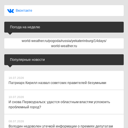
Вконтакте
Погода на неделю
world-weather.ru/pogoda/russia/yekaterinburg/14days/
world-weather.ru
Популярные новости
16.07.2026
Патриарх Кирилл назвал советских правителей безумными
10.07.2026
И снова Первоуральск: удастся областным властям успокоить
проблемный город?
08.07.2026
Володин недоволен утечкой информации о премиях депутатам