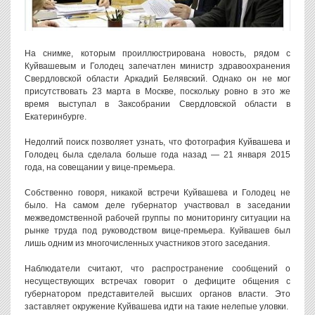
На снимке, которым проиллюстрирована новость, рядом с
Куйвашевым и Голодец запечатлен министр здравоохранения
Свердловской области Аркадий Белявский. Однако он не мог
присутствовать 23 марта в Москве, поскольку ровно в это же
время выступал в Заксобрании Свердловской области в
Екатеринбурге.
Недолгий поиск позволяет узнать, что фотография Куйвашева и
Голодец была сделала больше года назад — 21 января 2015
года, на совещании у вице-премьера.
Собственно говоря, никакой встречи Куйвашева и Голодец не
было. На самом деле губернатор участвовал в заседании
межведомственной рабочей группы по мониторингу ситуации на
рынке труда под руководством вице-премьера. Куйвашев был
лишь одним из многочисленных участников этого заседания.
Наблюдатели считают, что распространение сообщений о
несуществующих встречах говорит о дефиците общения с
губернатором представителей высших органов власти. Это
заставляет окружение Куйвашева идти на такие нелепые уловки.