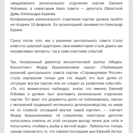
свердловского регионального отделения партии Евгения
Ройзмана, а секретарем бюро совета — депутата Областной
Думы Александра Буркова.
Конференция регионального отделения партии должна пройти
не позднее 10 февраля. Ее организацией занимается Александр
Бурков.
Сразу после того, как о решении центрального совета стало
известно широкой аудитории, свои комментарии стали давать как
независимые эксперты, так и сами участники событий.
Так, генеральный директор консалтинговой группы «Медиа-
Консалтинг» Федор Крашенинников сказал: «Публикация
решений центрального совета партии «Справедливая Россия»
стала сюрпризом только для тех людей, кто был далек от
ситуации внутри партии или не следил за развитием событий».
«Те, кто внимательно наблюдал, знали, что именно Евгений
Ройзман и должен был возглавить региональное отделение
партии. Тот факт, что документы долго не публиковались, связан
с московской традицией неспешного делопроизводства, но никак
не со сложной ситуацией внутри самой партии», — считает
Федор Крашенинников. «К сожалению, некоторые деятели
попытались извлечь из этой ситуации выгоду лично для себя и
попытались «поймать рыбку в мутной воде». Любопытно теперь
заново перечитать то, что говорил последние дни Евгений Артюх.