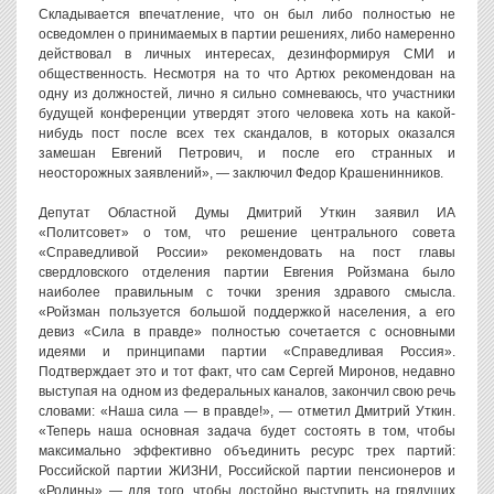
Складывается впечатление, что он был либо полностью не
осведомлен о принимаемых в партии решениях, либо намеренно
действовал в личных интересах, дезинформируя СМИ и
общественность. Несмотря на то что Артюх рекомендован на
одну из должностей, лично я сильно сомневаюсь, что участники
будущей конференции утвердят этого человека хоть на какой-
нибудь пост после всех тех скандалов, в которых оказался
замешан Евгений Петрович, и после его странных и
неосторожных заявлений», — заключил Федор Крашенинников.
Депутат Областной Думы Дмитрий Уткин заявил ИА
«Политсовет» о том, что решение центрального совета
«Справедливой России» рекомендовать на пост главы
свердловского отделения партии Евгения Ройзмана было
наиболее правильным с точки зрения здравого смысла.
«Ройзман пользуется большой поддержкой населения, а его
девиз «Сила в правде» полностью сочетается с основными
идеями и принципами партии «Справедливая Россия».
Подтверждает это и тот факт, что сам Сергей Миронов, недавно
выступая на одном из федеральных каналов, закончил свою речь
словами: «Наша сила — в правде!», — отметил Дмитрий Уткин.
«Теперь наша основная задача будет состоять в том, чтобы
максимально эффективно объединить ресурс трех партий:
Российской партии ЖИЗНИ, Российской партии пенсионеров и
«Родины» — для того, чтобы достойно выступить на грядущих