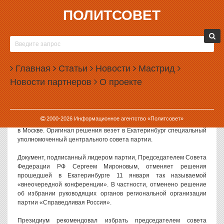
ПОЛИТСОВЕТ
17.09.2003, 11:29
ПРЕЗИДИУМ ЦЕНТРАЛЬНОГО СОВЕТА
ПАРТИИ «СПРАВЕДЛИВАЯ РОССИЯ»
Главная
РЕКОМЕНДОВАЛ НА ПОСТ ПРЕДСЕДАТЕЛЯ
Статьи
Новости
Мастрид
СОВЕТА СВЕРДЛОВСКОГО РЕГИОНАЛЬНОГО
Новости партнеров
О проекте
ОТДЕЛЕНИЯ ПАРТИИ ЕВГЕНИЯ РОЙЗМАНА
Накануне в распоряжение ИА «Политсовет» попала копия
решения президиума центрального совета партии
2000-
2026
Информационное агентство «Политсовет»
«Справедливая Россия», заседание которого прошло 20 января
в Москве. Оригинал решения везет в Екатеринбург специальный
уполномоченный центрального совета партии.
Документ, подписанный лидером партии, Председателем Совета
Федерации РФ Сергеем Мироновым, отменяет решения
прошедшей в Екатеринбурге 11 января так называемой
«внеочередной конференции». В частности, отменено решение
об избрании руководящих органов региональной организации
партии «Справедливая Россия».
Президиум рекомендовал избрать председателем совета