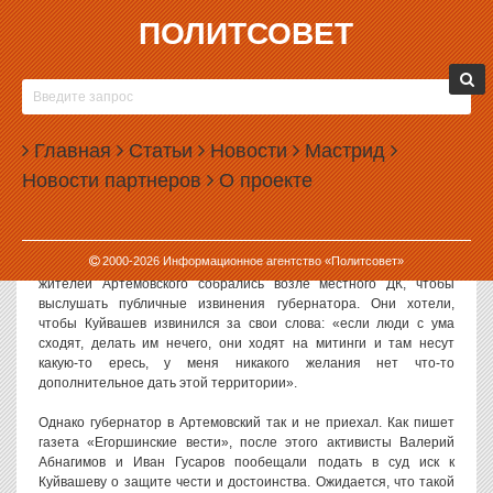
ПОЛИТСОВЕТ
12.01.2016, 17:56
АРТЕМОВЦЫ ПОДАДУТ В СУД НА КУЙВАШЕВА
В БЛИЖАЙШИЕ ДНИ
Главная
Статьи
Новости
Мастрид
Судебный иск против губернатора Свердловской области
Новости партнеров
О проекте
Евгения Куйвашева может быть подан уже в ближайшие дни.
Истцами выступят активисты из Артемовского, так и не
дождавшиеся публичных извинений от губернатора.
2000-
2026
Информационное агентство «Политсовет»
Как уже писал «Политсовет», 29 декабря несколько десятков
жителей Артемовского собрались возле местного ДК, чтобы
выслушать публичные извинения губернатора. Они хотели,
чтобы Куйвашев извинился за свои слова: «если люди с ума
сходят, делать им нечего, они ходят на митинги и там несут
какую-то ересь, у меня никакого желания нет что-то
дополнительное дать этой территории».
Однако губернатор в Артемовский так и не приехал. Как пишет
газета «Егоршинские вести», после этого активисты Валерий
Абнагимов и Иван Гусаров пообещали подать в суд иск к
Куйвашеву о защите чести и достоинства. Ожидается, что такой