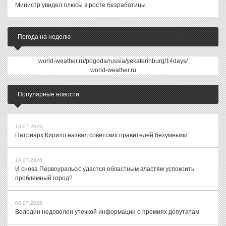
Министр увидел плюсы в росте безработицы
Погода на неделю
world-weather.ru/pogoda/russia/yekaterinburg/14days/
world-weather.ru
Популярные новости
16.07.2026
Патриарх Кирилл назвал советских правителей безумными
10.07.2026
И снова Первоуральск: удастся областным властям успокоить
проблемный город?
08.07.2026
Володин недоволен утечкой информации о премиях депутатам