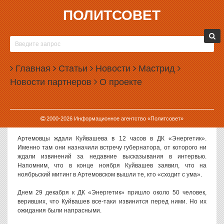
ПОЛИТСОВЕТ
29.12.2015, 13:50
ЖИТЕЛИ АРТЕМОВСКОГО ВМЕСТО
ИЗВИНЕНИЙ КУЙВАШЕВА УСЛЫШАЛИ
Главная
ГАДОСТИ
Статьи
Новости
Мастрид
Новости партнеров
О проекте
Несколько десятков жителей Артемовского собрались сегодня,
чтобы выслушать публичные извинения от губернатора
Свердловской области Евгения Куйвашева. Однако губернатор к
ним так и не приехал, и людям пришлось выслушать «гадости» из
2000-
2026
Информационное агентство «Политсовет»
уст местного чиновника.
Артемовцы ждали Куйвашева в 12 часов в ДК «Энергетик».
Именно там они назначили встречу губернатора, от которого ни
ждали извинений за недавние высказывания в интервью.
Напомним, что в конце ноября Куйвашев заявил, что на
ноябрьский митинг в Артемовском вышли те, кто «сходит с ума».
Днем 29 декабря к ДК «Энергетик» пришло около 50 человек,
веривших, что Куйвашев все-таки извинится перед ними. Но их
ожидания были напрасными.