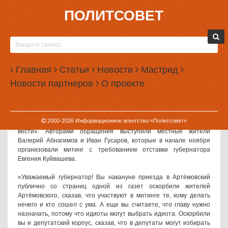
ПОЛИТСОВЕТ
07.12.2015, 13:11
ЖИТЕЛИ АРТЕМОВСКОГО ПОТРЕБОВАЛИ ОТ
КУЙВАШЕВА ПУБЛИЧНЫХ ИЗВИНЕНИЙ
Главная
Статьи
Новости
Мастрид
Жители города Артемовский выступили с обращением, в котором
Новости партнеров
О проекте
потребовали от губернатора Свердловской области Евгения
Куйвашева публичных извинений. Их возмутило, что губернатор
назвал их сумасшедшими и бездельниками.
2000-
2026
Информационное агентство «Политсовет»
Обращение артемовцев
опубликовано
в газете «Егоршинские
вести». Авторами обращения выступили местные жители
Валерий Абнагимов и Иван Гусаров, которые в начале ноября
организовали митинг с требованием отставки губернатора
Евгения Куйвашева.
«Уважаемый губернатор! Вы накануне приезда в Артёмовский
публично со страниц одной из газет оскорбили жителей
Артёмовского, сказав, что участвуют в митинге те, кому делать
нечего и кто сошел с ума. А еще вы считаете, что главу нужно
назначать, потому что идиоты могут выбрать идиота. Оскорбили
вы и депутатский корпус, сказав, что в депутаты могут избирать