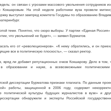
дель: он связан с угрозами массового увольнения сотрудников из
 Кокшаровым. На этой неделе работники вуза провели митинг
ддержку выступил зампред комитета Госдумы по образованию Влади
катеринбург.
этой теме. Понятно, что скоро выборы. У партии «Единая Россия»
нтии, что увольнений не будет», — заявил Бурматов.
асать его от «революционеров». «К нему обратились, и он приех
ящие все в политическую плоскость», — сказал ректор.
в, вряд ли добавит репутационных очков Кокшарову. Дело в том, 
 в образовании и науке, а всевозможными политическими
тской диссертации Бурматова признаки плагиата. По данным прое
ной» работы, защищенной в 2006 году, содержит некоррект
 политической культуры будущих журналистов в вузе» и дру
иссертации обнаружили и эксперты Российской государствен