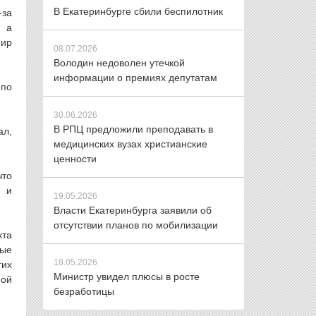
В Екатеринбурге сбили беспилотник
-за
, а
мир
08.07.2026
Володин недоволен утечкой
информации о премиях депутатам
 по
30.06.2026
В РПЦ предложили преподавать в
ал,
медицинских вузах христианские
ценности
что
 и
19.05.2026
Власти Екатеринбурга заявили об
отсутствии планов по мобилизации
кта
ные
18.05.2026
гих
Министр увидел плюсы в росте
ной
безработицы