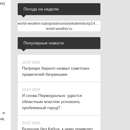
ми)
Погода на неделю
world-weather.ru/pogoda/russia/yekaterinburg/14days/
world-weather.ru
Популярные новости
16.07.2026
Патриарх Кирилл назвал советских
правителей безумными
10.07.2026
И снова Первоуральск: удастся
областным властям успокоить
проблемный город?
, и
ив,
23.07.2026
Будущее без Кабца: к чему приведет