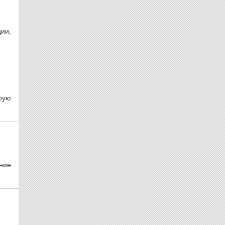
ии,
рую
ние