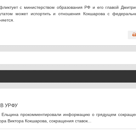
нфликтует с министерством образования РФ и его главой Дмитр
утатом может испортить и отношения Кокшарова с федераль
няется.
В УРФУ
и Ельцина прокомментировали информацию о грядущем сокраще
тора Виктора Кокшарова, сокращения ставок...