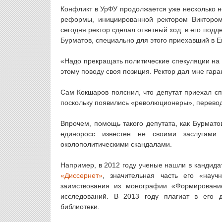
Конфликт в УрФУ продолжается уже несколько не
реформы, инициированной ректором Виктором
сегодня ректор сделал ответный ход: в его по
Бурматов, специально для этого приехавший в Е
«Надо прекращать политические спекуляции на 
этому поводу своя позиция. Ректор дал мне гара
Сам Кокшаров пояснил, что депутат приехал сп
поскольку появились «революционеры», перевод
Впрочем, помощь такого депутата, как Бурмато
единоросс известен не своими заслугами
околополитическими скандалами.
Например, в 2012 году ученые нашли в кандида
«Диссернет»
, значительная часть его «науч
заимствования из монографии «Формирование
исследований. В 2013 году плагиат в его д
библиотеки.