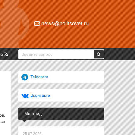
news@politsovet.ru
SS
Telegram
Вконтакте
Мастрид
ов.
тся
25.07.2026