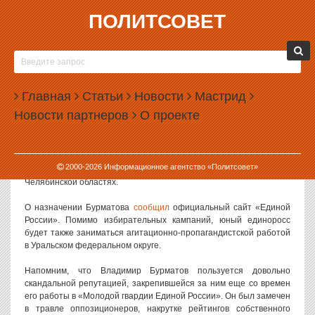
ПОЛИТСОВЕТ
24.04.2012, 10:04
СВЕРДЛОВСКУЮ ОБЛАСТЬ БУДЕТ
КУРИРОВАТЬ СКАНДАЛЬНЫЙ
Главная
МОЛОДОГВАРДЕЕЦ
Статьи
Новости
Мастрид
Новости партнеров
О проекте
Депутат Госдумы, бывший активист «Молодой гвардии»
Владимир Бурматов назначен первым заместителем
руководителя Уральского межрегионального координационного
совета партии «Единая Россия». В этой должности он будет
2000-
2026
Информационное агентство «Политсовет»
курировать предвыборные кампании в Свердловской и
Челябинской областях.
О назначении Бурматова
сообщил
официальный сайт «Единой
России». Помимо избирательных кампаний, юный единоросс
будет также заниматься агитационно-пропагандистской работой
в Уральском федеральном округе.
Напомним, что Владимир Бурматов пользуется довольно
скандальной репутацией, закрепившейся за ним еще со времен
его работы в «Молодой гвардии Единой России». Он был замечен
в травле оппозиционеров, накрутке рейтингов собственного