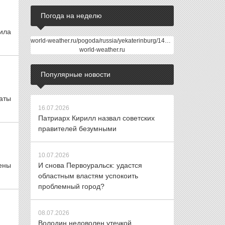
Погода на неделю
дила
world-weather.ru/pogoda/russia/yekaterinburg/14days/
world-weather.ru
Популярные новости
аты
16.07.2026
Патриарх Кирилл назвал советских
правителей безумными
10.07.2026
ены
И снова Первоуральск: удастся
областным властям успокоить
проблемный город?
08.07.2026
Володин недоволен утечкой