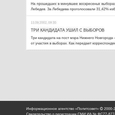
На прошедших в минувшее воскресенье выборах
Лебедев. За Лебедева проголосовали 31,42% изб
13.09.2002, 09:30
ТРИ КАНДИДАТА УШИЛ С ВЫБОРОВ
Три кандидата на пост мэра Нижнего Новгорода 
от участия в выборах. Как передает корреспонден
Информационное агентство «Политсовет»
2000-
Свидетельство о регистрации СМИ ИА № ФС77-8774