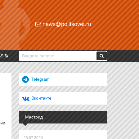
news@politsovet.ru
SS
Telegram
Вконтакте
Мастрид
сии
25.07.2026