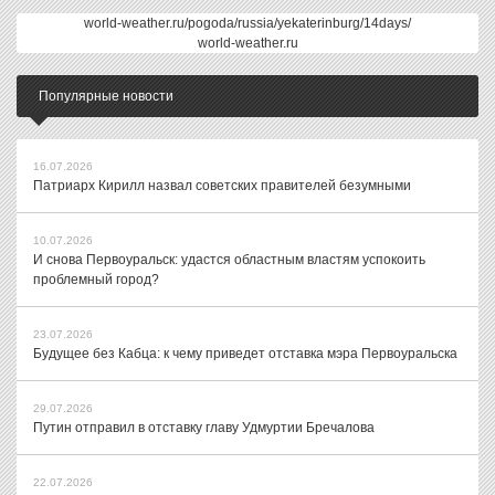
world-weather.ru/pogoda/russia/yekaterinburg/14days/
world-weather.ru
Популярные новости
16.07.2026
Патриарх Кирилл назвал советских правителей безумными
10.07.2026
И снова Первоуральск: удастся областным властям успокоить
проблемный город?
23.07.2026
Будущее без Кабца: к чему приведет отставка мэра Первоуральска
29.07.2026
Путин отправил в отставку главу Удмуртии Бречалова
22.07.2026