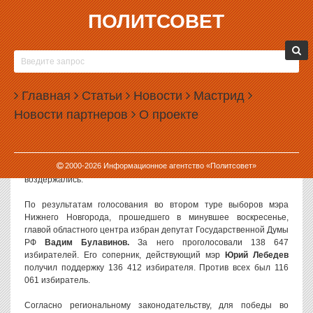
ПОЛИТСОВЕТ
02.10.2002, 10:11
НОВЫЙ МЭР НИЖНЕГО
Избирательная комиссия Нижнего Новгорода во вторник приняла
Главная
Статьи
Новости
Мастрид
постановление, в котором утвердила результаты голосования во
Новости партнеров
О проекте
втором туре выборов мэра города и подвела официальные итоги
выборов в целом.
Как передает РИА «Новости», за это решение проголосовали
2000-
2026
Информационное агентство «Политсовет»
девять членов горизбиркома, трое были против, еще двое –
воздержались.
По результатам голосования во втором туре выборов мэра
Нижнего Новгорода, прошедшего в минувшее воскресенье,
главой областного центра избран депутат Государственной Думы
РФ
Вадим Булавинов.
За него проголосовали 138 647
избирателей. Его соперник, действующий мэр
Юрий Лебедев
получил поддержку 136 412 избирателя. Против всех был 116
061 избиратель.
Согласно региональному законодательству, для победы во