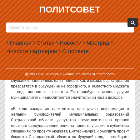
ПОЛИТСОВЕТ
25.11.2013, 17:37
НА СЛУШАНИЯ В ЕКАТЕРИНБУРГ ПРИЕДУТ
РАССЕРЖЕННЫЕ МЭРЫ
Главная
Статьи
Новости
Мастрид
Мэры свердловских городов приедут на публичные слушания в
Новости партнеров
О проекте
Екатеринбург, чтобы высказать все, что они думают об областном
бюджете на 2014 год. При этом официально свердловское
правительство никаких слушаний не проводит.
2000-
2026
Информационное агентство «Политсовет»
Сегодня в администрации города прошло заседание оргкомитета
слушаний, намеченных на 27 ноября. Как и ожидалось, слушания
превратятся в обсуждение не городского, а областного бюджета
— ведь именно из-за него и Екатеринбург, и многие другие
муниципалитеты недосчитаются значительной части доходов.
«В ходе заседания оргкомитета прозвучала информация о
желании руководителей муниципальных образований
Свердловской области, депутатов представительных органов
местного самоуправления региона принять участие в публичных
слушаниях по проекту бюджета Екатеринбурга и обсудить проект
бюджета Свердловской области на будущий год», — сообщает