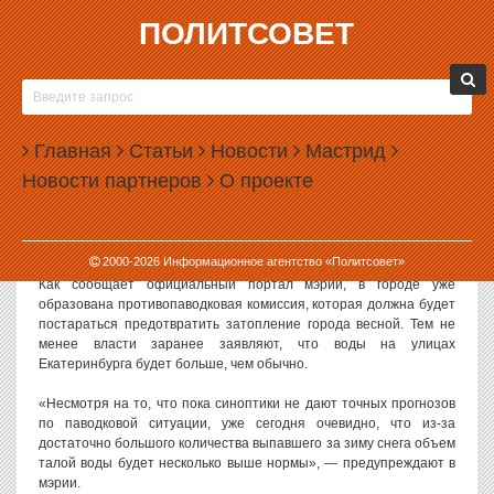
ПОЛИТСОВЕТ
25.02.2013, 18:02
ЕКАТЕРИНБУРГУ ПООБЕЩАЛИ УСИЛЕННЫЙ
ПАВОДОК
Главная
Статьи
Новости
Мастрид
Несмотря на то, что в Екатеринбурге еще не выпал (и,
Новости партнеров
О проекте
соответственно, не был убран) весь зимний снег, администрация
города уже предупредила горожан о новой надвигающейся
проблеме. Городские власти ожидают в этом году усиленный
поводок.
2000-
2026
Информационное агентство «Политсовет»
Как сообщает официальный портал мэрии, в городе уже
образована противопаводковая комиссия, которая должна будет
постараться предотвратить затопление города весной. Тем не
менее власти заранее заявляют, что воды на улицах
Екатеринбурга будет больше, чем обычно.
«Несмотря на то, что пока синоптики не дают точных прогнозов
по паводковой ситуации, уже сегодня очевидно, что из-за
достаточно большого количества выпавшего за зиму снега объем
талой воды будет несколько выше нормы», — предупреждают в
мэрии.