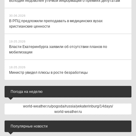
Володин недоволен утечкой информации о премиях депутатам
30.06.2026
В РПЦ предложили преподавать в медицинских вузах
христианские ценности
19.05.2026
Власти Екатеринбурга заявили об отсутствии планов по
мобилизации
18.05.2026
Министр увидел плюсы в росте безработицы
Погода на неделю
world-weather.ru/pogoda/russia/yekaterinburg/14days/
world-weather.ru
Популярные новости