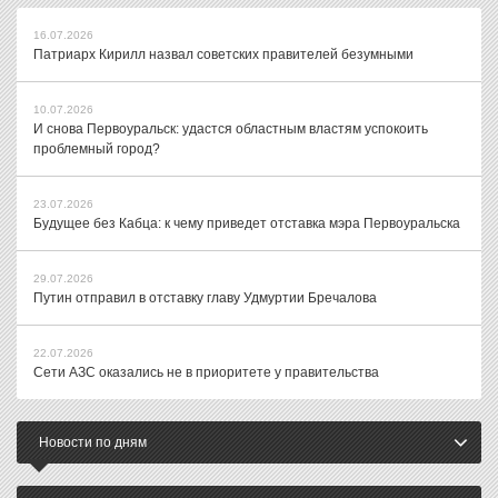
16.07.2026
Патриарх Кирилл назвал советских правителей безумными
10.07.2026
И снова Первоуральск: удастся областным властям успокоить
проблемный город?
23.07.2026
Будущее без Кабца: к чему приведет отставка мэра Первоуральска
29.07.2026
Путин отправил в отставку главу Удмуртии Бречалова
22.07.2026
Сети АЗС оказались не в приоритете у правительства
Новости по дням