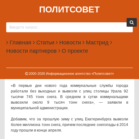
ПОЛИТСОВЕТ
12.01.2015, 15:14
ИЗ ЕКАТЕРИНБУРГА ВЫВЕЗЛИ ПОЧТИ 100
ТЫСЯЧ ТОНН СНЕГА
Главная
Статьи
Новости
Мастрид
Власти Екатеринбурга отчитались об уборке города в новогодние
Новости партнеров
О проекте
праздники. По сведениям чиновников, за каникулы с городских
улиц вывезли более 90 тысяч тонн снега.
За время праздников в Екатеринбурге несколько раз выпадал
2000-
2026
Информационное агентство «Политсовет»
снег, так что коммунальщикам пришлось работать без выходных.
«В первые дни нового года коммунальные службы города
работали без выходных и вывезли с улиц столицы Урала 92
тысячи 745 тонн снега. В среднем в сутки коммунальщики
вывозили около 9 тысяч тонн снега», — заявили в
муниципальной администрации.
Добавим, что за прошлую зиму с улиц Екатеринбурга вывезли
более миллиона тонн снега, причем последние снегопады в 2014
году прошли в конце апреля.