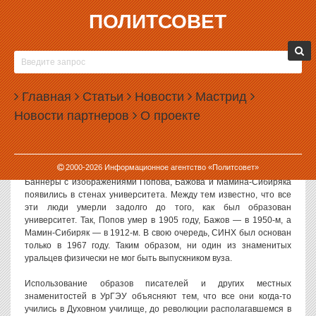
ПОЛИТСОВЕТ
31.05.2012, 14:50
УРГЭУ ПРИПИСАЛ СЕБЕ ЧУЖИХ
ВЫПУСКНИКОВ
Главная
Статьи
Новости
Мастрид
Уральский государственный экономический университет (бывший
Новости партнеров
О проекте
СИНХ) решил использовать в своей рекламной кампании
выпускников, которые никогда не заканчивали этого вуза. Такими
выпускниками оказались писатели Павел Бажов и Дмитрий
Мамин-Сибиряк, а также изобретатель радио Александр Попов.
2000-
2026
Информационное агентство «Политсовет»
Баннеры с изображениями Попова, Бажова и Мамина-Сибиряка
появились в стенах университета. Между тем известно, что все
эти люди умерли задолго до того, как был образован
университет. Так, Попов умер в 1905 году, Бажов — в 1950-м, а
Мамин-Сибиряк — в 1912-м. В свою очередь, СИНХ был основан
только в 1967 году. Таким образом, ни один из знаменитых
уральцев физически не мог быть выпускником вуза.
Использование образов писателей и других местных
знаменитостей в УрГЭУ объясняют тем, что все они когда-то
учились в Духовном училище, до революции располагавшемся в