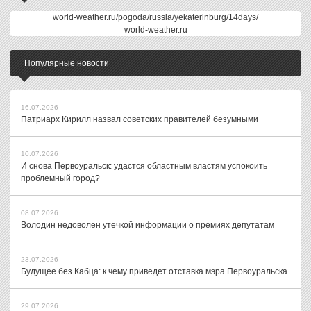
world-weather.ru/pogoda/russia/yekaterinburg/14days/
world-weather.ru
Популярные новости
16.07.2026
Патриарх Кирилл назвал советских правителей безумными
10.07.2026
И снова Первоуральск: удастся областным властям успокоить
проблемный город?
08.07.2026
Володин недоволен утечкой информации о премиях депутатам
23.07.2026
Будущее без Кабца: к чему приведет отставка мэра Первоуральска
29.07.2026