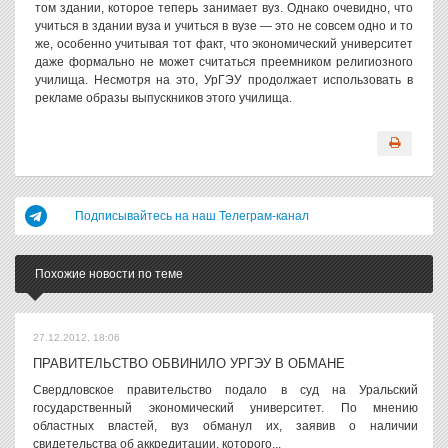
том здании, которое теперь занимает вуз. Однако очевидно, что
учиться в здании вуза и учиться в вузе — это не совсем одно и то
же, особенно учитывая тот факт, что экономический университет
даже формально не может считаться преемником религиозного
училища. Несмотря на это, УрГЭУ продолжает использовать в
рекламе образы выпускников этого училища.
Подписывайтесь на наш Телеграм-канал
Похожие новости по теме
27.12.2012, 18:06
ПРАВИТЕЛЬСТВО ОБВИНИЛО УРГЭУ В ОБМАНЕ
Свердловское правительство подало в суд на Уральский
государственный экономический университет. По мнению
областных властей, вуз обманул их, заявив о наличии
свидетельства об аккредитации, которого...