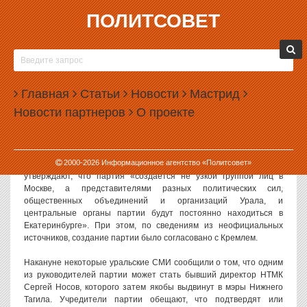
ПОЛИТСОВЕТ
31.05.2012, 11:23
В ЕКАТЕРИНБУРГЕ УЧРЕДЯТ НОВУЮ ПАРТИЮ
Сегодня в Екатеринбурге пройдет учредительное собрание
Главная
Статьи
Новости
Мастрид
регионального отделения новой политической партии, которая
Новости партнеров
О проекте
будет называться «Регионы России». Неофициально партию
называют очередным провластным проектом.
Учредителями новой партии стали журналисты издания,
2000-
2026
Информационное агентство «Политсовет»
носящего такое же название — «Регионы России». При этом они
утверждают, что партия «создается не узкой группой лиц в
Москве, а представителями разных политических сил,
общественных объединений и организаций Урала, и
центральные органы партии будут постоянно находиться в
Екатеринбурге». При этом, по сведениям из неофициальных
источников, создание партии было согласовано с Кремлем.
Накануне некоторые уральские СМИ сообщили о том, что одним
из руководителей партии может стать бывший директор НТМК
Сергей Носов, которого затем якобы выдвинут в мэры Нижнего
Тагила. Учредители партии обещают, что подтвердят или