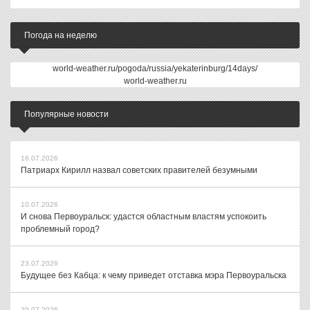
Погода на неделю
world-weather.ru/pogoda/russia/yekaterinburg/14days/
world-weather.ru
Популярные новости
16.07.2026
Патриарх Кирилл назвал советских правителей безумными
10.07.2026
И снова Первоуральск: удастся областным властям успокоить
проблемный город?
23.07.2026
Будущее без Кабца: к чему приведет отставка мэра Первоуральска
29.07.2026