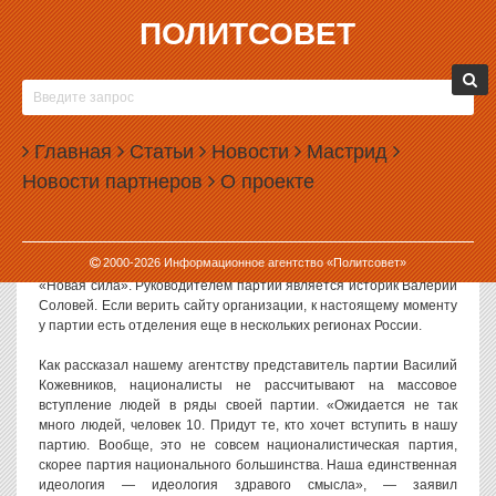
ПОЛИТСОВЕТ
23.07.2012, 11:42
В ЕКАТЕРИНБУРГЕ УЧРЕДЯТ ОЧЕРЕДНУЮ
НАЦИОНАЛИСТИЧЕСКУЮ ПАРТИЮ
Главная
Статьи
Новости
Мастрид
1 августа в Екатеринбурге пройдет собрание сторонников по
Новости партнеров
О проекте
выбору делегатов на учредительный съезд новой
националистической партии. Это будет уже далеко не первая
организация националистов, создаваемая в России.
2000-
2026
Информационное агентство «Политсовет»
Очередной националистический проект получил название
«Новая сила». Руководителем партии является историк Валерий
Соловей. Если верить сайту организации, к настоящему моменту
у партии есть отделения еще в нескольких регионах России.
Как рассказал нашему агентству представитель партии Василий
Кожевников, националисты не рассчитывают на массовое
вступление людей в ряды своей партии. «Ожидается не так
много людей, человек 10. Придут те, кто хочет вступить в нашу
партию. Вообще, это не совсем националистическая партия,
скорее партия национального большинства. Наша единственная
идеология — идеология здравого смысла», — заявил