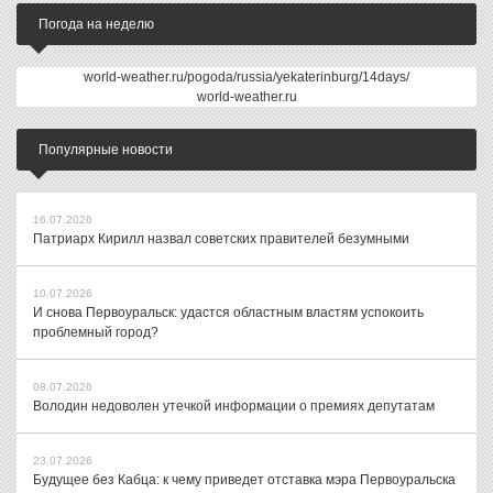
Погода на неделю
world-weather.ru/pogoda/russia/yekaterinburg/14days/
world-weather.ru
Популярные новости
16.07.2026
Патриарх Кирилл назвал советских правителей безумными
10.07.2026
И снова Первоуральск: удастся областным властям успокоить
проблемный город?
08.07.2026
Володин недоволен утечкой информации о премиях депутатам
23.07.2026
Будущее без Кабца: к чему приведет отставка мэра Первоуральска