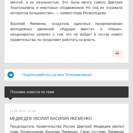
мечтой, а не реальностью. Это была мечта самого Дмитрия
Анатольевича и некоторых сподвижников. Но она не отражала
интересов большинства», — заявил глава Росмолодежи.
Василий Якеменко, создатель одиозных прокремлевских
молодежных движений «Идущие вместе» и «Наши»,
неоднократно заявлял о том, что не войдет в состав нового
правительства, но продолжит работать на власть.
Подписывайтесь на наш Телеграм-канал
Похожие новости по теме
13.06.2012, 15:34
МЕДВЕДЕВ УВОЛИЛ ВАСИЛИЯ ЯКЕМЕНКО
Председатель правительства России Дмитрий Медведев уволил
главу Росмолодежи Василия Якеменко. Свою отставку Якеменко