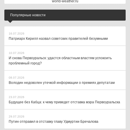
world-weather.ru
Популярные новости
16.07.2026
Патриарх Кирилл назвал советских правителей безумными
10.07.2026
И снова Первоуральск: удастся областным властям успокоить
проблемный город?
08.07.2026
Володин недоволен утечкой информации о премиях депутатам
23.07.2026
Будущее без Кабца: к чему приведет отставка мэра Первоуральска
29.07.2026
Путин отправил в отставку главу Удмуртии Бречалова