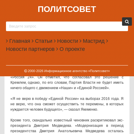
ПОЛИТСОВЕТ
21.05.2012, 15:24
ВАСИЛИЙ ЯКЕМЕНКО ОТРЕКСЯ ОТ «НАШИХ»
И «ЕДИНОЙ РОССИИ»
Главная
Статьи
Новости
Мастрид
Глава Росмолодежи Василий Якеменко заявил о создании
Новости партнеров
О проекте
собственной партии под названием «Партия Власти». Якеменко
утверждает, что эта партия не имеет отношения к движению
«Наши».
2000-
2026
Информационное агентство «Политсовет»
О создании партии Якеменко объявил в эфире телеканала
«Россия 24». Он отметил, что согласовал это решение с
Кремлем, однако, по его словам, Партия Власти не будет иметь
ничего общего с движением «Наши» и «Единой Россией».
«Я не верю в победу «Единой России» на выборах 2016 года. Я
не верю, что она сможет осуществить те перемены, в которых
нуждается человек будущего», — сказал Якеменко.
Кроме того, скандально известный чиновник раскритиковал экс-
президента Дмитрия Медведева. «Модернизация в период
президентства Дмитрия Анатольевича Медведева осталась