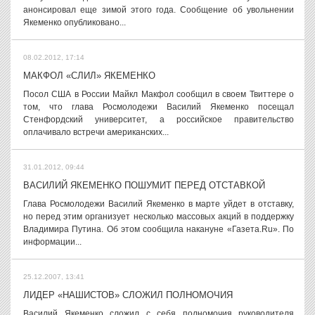
анонсировал еще зимой этого года. Сообщение об увольнении
Якеменко опубликовано...
08.02.2012, 17:14
МАКФОЛ «СЛИЛ» ЯКЕМЕНКО
Посол США в России Майкл Макфол сообщил в своем Твиттере о
том, что глава Росмолодежи Василий Якеменко посещал
Стенфордский университет, а российское правительство
оплачивало встречи американских...
31.01.2012, 09:44
ВАСИЛИЙ ЯКЕМЕНКО ПОШУМИТ ПЕРЕД ОТСТАВКОЙ
Глава Росмолодежи Василий Якеменко в марте уйдет в отставку,
но перед этим организует несколько массовых акций в поддержку
Владимира Путина. Об этом сообщила накануне «Газета.Ru». По
информации...
25.12.2007, 13:41
ЛИДЕР «НАШИСТОВ» СЛОЖИЛ ПОЛНОМОЧИЯ
Василий Якеменко сложил с себя полномочия руководителя