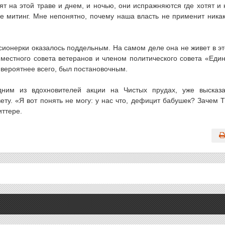
ят на этой траве и днем, и ночью, они испражняются где хотят и 
 не митинг. Мне непонятно, почему наша власть не применит ника
ионерки оказалось поддельным. На самом деле она не живет в э
 местного совета ветеранов и членом политического совета «Еди
 вероятнее всего, был постановочным.
ним из вдохновителей акции на Чистых прудах, уже высказ
ету. «Я вот понять не могу: у нас что, дефицит бабушек? Зачем 
иттере.