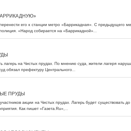
БАРРИКАДНУЮ»
 перенести его к станции метро «Баррикадная». С предыдущего м
полиция. «Народ собирается на «Баррикадной»...
УДЫ
ь лагерь на Чистых прудах. По мнению суда, жители лагеря нару
суд обязал префектуру Центрального...
ТЫЕ ПРУДЫ
участников акции на Чистых прудах. Лагерь будет существовать до
приятия. Как пишет «Газета.Ru»,...