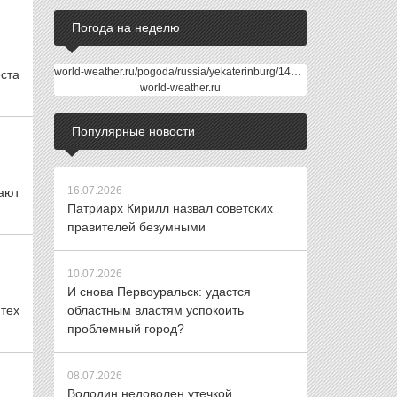
Погода на неделю
world-weather.ru/pogoda/russia/yekaterinburg/14days/
еста
world-weather.ru
Популярные новости
16.07.2026
шают
Патриарх Кирилл назвал советских
правителей безумными
10.07.2026
И снова Первоуральск: удастся
 тех
областным властям успокоить
проблемный город?
08.07.2026
Володин недоволен утечкой