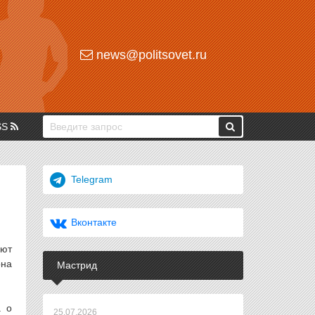
news@politsovet.ru
SS
Telegram
Вконтакте
ают
она
Мастрид
а о
25.07.2026