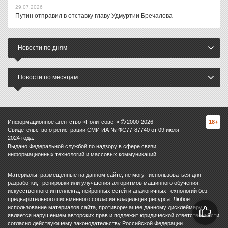
29.07.2026
Путин отправил в отставку главу Удмуртии Бречалова
Новости по дням
Новости по месяцам
Информационное агентство «Политсовет»
2000-
2026
18+
Свидетельство о регистрации СМИ ИА № ФС77-87740 от 09 июля
2024 года.
Выдано Федеральной службой по надзору в сфере связи,
информационных технологий и массовых коммуникаций.
Материалы, размещённые на данном сайте, не могут использоваться для
разработки, тренировки или улучшения алгоритмов машинного обучения,
искусственного интеллекта, нейронных сетей и аналогичных технологий без
предварительного письменного согласия владельцев ресурса. Любое
использование материалов сайта, противоречащее данному дисклеймеру,
является нарушением авторских прав и подлежит юридической ответственности
согласно действующему законодательству Российской Федерации.