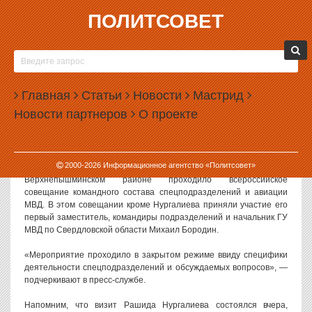
ПОЛИТСОВЕТ
24.04.2012, 13:39
СВЕРДЛОВСКАЯ ПОЛИЦИЯ ОБЪЯСНИЛА
ТАЙНУ НУРГАЛИЕВА
Главная
Статьи
Новости
Мастрид
Главное управление МВД России по Свердловской области
Новости партнеров
О проекте
рассказало, почему оно держало в тайне визит в Екатеринбург
министра внутренних дел Рашида Нургалиева и не делало
заявлений для прессы.
2000-
2026
Информационное агентство «Политсовет»
Как пояснили в пресс-службе свердловского главка, вчера в
Верхнепышминском районе проходило всероссийское
совещание командного состава спецподразделений и авиации
МВД. В этом совещании кроме Нургалиева приняли участие его
первый заместитель, командиры подразделений и начальник ГУ
МВД по Свердловской области Михаил Бородин.
«Мероприятие проходило в закрытом режиме ввиду специфики
деятельности спецподразделений и обсуждаемых вопросов», —
подчеркивают в пресс-службе.
Напомним, что визит Рашида Нургалиева состоялся вчера,