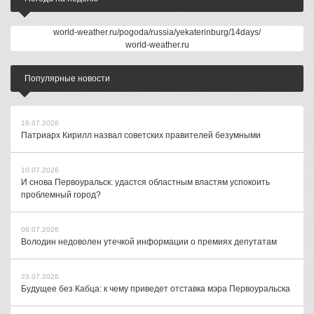
world-weather.ru/pogoda/russia/yekaterinburg/14days/
world-weather.ru
Популярные новости
16.07.2026
Патриарх Кирилл назвал советских правителей безумными
10.07.2026
И снова Первоуральск: удастся областным властям успокоить
проблемный город?
08.07.2026
Володин недоволен утечкой информации о премиях депутатам
23.07.2026
Будущее без Кабца: к чему приведет отставка мэра Первоуральска