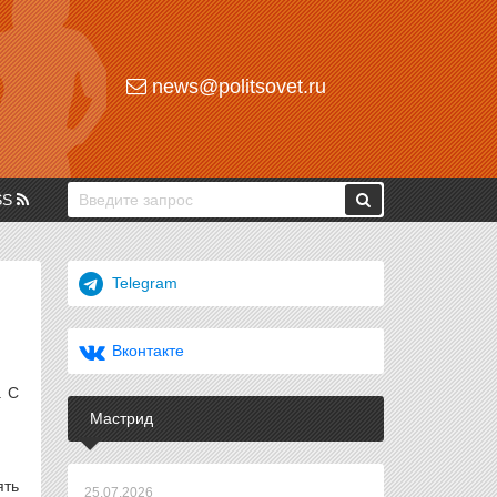
news@politsovet.ru
SS
Telegram
Вконтакте
. С
Мастрид
ять
25.07.2026