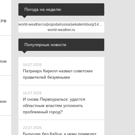
Погода на неделю
а РФ
world-weather.ru/pogoda/russia/yekaterinburg/14days/
world-weather.ru
Популярные новости
том
16.07.2026
Патриарх Кирилл назвал советских
правителей безумными
10.07.2026
И снова Первоуральск: удастся
вою
областным властям успокоить
проблемный город?
23.07.2026
Будущее без Кабца: к чему приведет