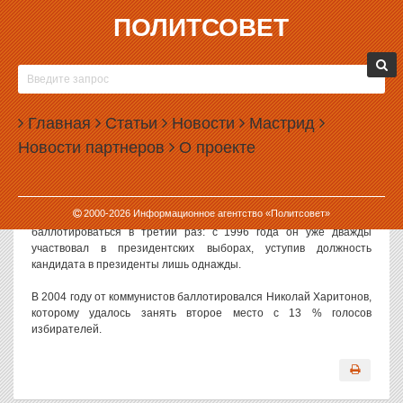
ПОЛИТСОВЕТ
18.12.2007, 15:50
ГЕННАДИЙ ЗЮГАНОВ СДАЛ ДОКУМЕНТЫ В
ЦИК
Главная
Статьи
Новости
Мастрид
Лидер КПРФ Геннадий Зюганов принес в Центризбирком
Новости партнеров
О проекте
документы на регистрацию кандидатом в президенты. Об этом
сообщает «Газета.ру».
Зюганов официально выдвинут на съезде КПРФ, который прошел
2000-
2026
Информационное агентство «Политсовет»
15 декабря в Подмосковье, на президентский пост он будет
баллотироваться в третий раз: с 1996 года он уже дважды
участвовал в президентских выборах, уступив должность
кандидата в президенты лишь однажды.
В 2004 году от коммунистов баллотировался Николай Харитонов,
которому удалось занять второе место с 13 % голосов
избирателей.