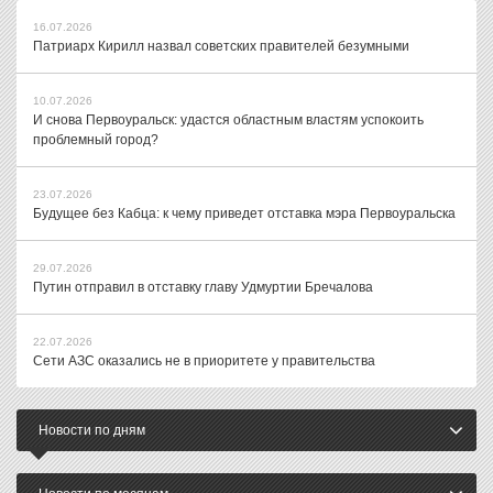
16.07.2026
Патриарх Кирилл назвал советских правителей безумными
10.07.2026
И снова Первоуральск: удастся областным властям успокоить
проблемный город?
23.07.2026
Будущее без Кабца: к чему приведет отставка мэра Первоуральска
29.07.2026
Путин отправил в отставку главу Удмуртии Бречалова
22.07.2026
Сети АЗС оказались не в приоритете у правительства
Новости по дням