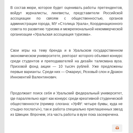
В состав жюри, которое будет оценивать работы претендентов,
войдут журналисты, лингвисты, представители Российской
ассоциации по связям с общественностью, органов
администрации города, МУ «Столица Урала», Координационного
совета по развитию туризма и межрегиональной некоммерческой
организации «Уральская ассоциация туризма».
Свои игры на тему бренда и в Уральском государственном
экономическом университете, ректорат которого объявил конкурс
среди студентов и преподавателей на дизайн талисмана вуза.
Призовой фонд акции — 10 тысяч рублей. Уже предложены
первые варианты. Среди них — Очкариус, Розовый слон и Дракон
Иннокентий Валентинович.
Продолжает поиск себя и Уральский федеральный университет,
где параллельно идет как конкурс среди креативной студенческой
общественности (пример слогана: «УрФУ: четыре буквы, куда не
стыдно послать!»), так и работа специально приглашенных звезд
из Швеции. Впрочем, эта часть работы в вузе пока засекречена.