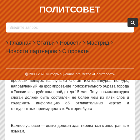
ПОЛИТСОВЕТ
22.03.2011, 10:42
ЕКАТЕРИНБУРГ ОДЕРЖИМ ВЕСЕННИМ
БРЕНДОСТРОИТЕЛЬСТВОМ
Главная
Статьи
Новости
Мастрид
Сверхпопулярным в столице Среднего Урала становится
Новости партнеров
О проекте
создание брендов. В настоящий момент этим активно
занимаются вузы и собственно администрация города.
2000-
2026
Информационное агентство «Политсовет»
Глава мэрии города Александр Якоб поручил организовать и
провести конкурс на лучший слоган Екатеринбурга. Конкурс,
направленный на формирование положительного образа города
в России и за рубежом, пройдет до 15 мая. По условиям конкурса
слоган должен быть составлен не более чем из пяти слов и
содержать информацию об отличительных чертах и
конкурентных преимуществах Екатеринбурга.
Важное условие — девиз должен адаптироваться к иностранным
языкам.