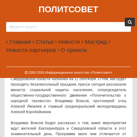
ПОЛИТСОВЕТ
10.08.2010, 12:39
АРХИЕПИСКОП ВИКЕНТИЙ
ПРОИГНОРИРОВАЛ БОРЬБУ С ПЬЯНСТВОМ
Главная
Статьи
Новости
Мастрид
Заявленный для участия в пресс-конференции в Екатеринбурге
Новости партнеров
О проекте
руководитель местной епархии РПЦ Викентий не пришел на
встречу с журналистами по одной из любимых своих тем —
борьбе с пьянством.
2000-
2026
Информационное агентство «Политсовет»
Напомним, очередной так называемый день трезвости в
Свердловской области назначен на 11 сентября. О том, как будет
проходить безалкогольный праздник, прессе сегодня рассказали
министр социальной защиты населения, сопредседатель
общественно-государственного движения «Попечительство о
народной трезвости» Владимир Власов, протоиерей отец
Алексей Яковлев и главный среднеуральский молодогвардеец
Алексей Коробейников.
Владимир Власов бодро рассказал о том, какие мероприятия
ждут жителей Екатеринбурга и Свердловской области в этот
знаменательный день. Программа мало чем отличается от