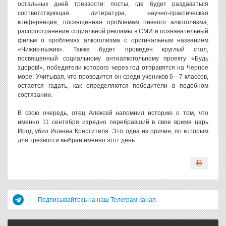
остальных дней трезвости: посты, где будет раздаваться
соответствующая литература, научно-практическая
конференция, посвященная проблемам пивного алкоголизма,
распространение социальной рекламы в СМИ и познавательный
фильм о проблемах алкоголизма с оригинальным названием
«Чижик-пыжик». Также будет проведен круглый стол,
посвященный социальному антиалкогольному проекту «Будь
здоров!», победители которого через год отправятся на Черное
море. Учитывая, что проводится он среди учеников 6—7 классов,
остается гадать, как определяются победители в подобном
состязании.
В свою очередь, отец Алексей напомнил историю о том, что
именно 11 сентября изрядно перебравший в свое время царь
Ирод убил Иоанна Крестителя. Это одна из причин, по которым
для трезвости выбран именно этот день
Подписывайтесь на наш Телеграм-канал