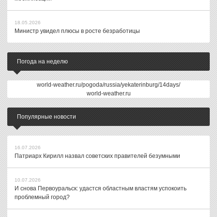
18.05.2026
Министр увидел плюсы в росте безработицы
Погода на неделю
world-weather.ru/pogoda/russia/yekaterinburg/14days/
world-weather.ru
Популярные новости
16.07.2026
Патриарх Кирилл назвал советских правителей безумными
10.07.2026
И снова Первоуральск: удастся областным властям успокоить
проблемный город?