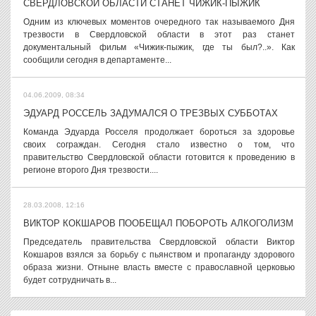
СВЕРДЛОВСКОЙ ОБЛАСТИ СТАНЕТ ЧИЖИК-ПЫЖИК
Одним из ключевых моментов очередного так называемого Дня
трезвости в Свердловской области в этот раз станет
документальный фильм «Чижик-пыжик, где ты был?..». Как
сообщили сегодня в департаменте...
04.06.2009, 08:34
ЭДУАРД РОССЕЛЬ ЗАДУМАЛСЯ О ТРЕЗВЫХ СУББОТАХ
Команда Эдуарда Росселя продолжает бороться за здоровье
своих сограждан. Сегодня стало известно о том, что
правительство Свердловской области готовится к проведению в
регионе второго Дня трезвости....
28.03.2008, 12:16
ВИКТОР КОКШАРОВ ПООБЕЩАЛ ПОБОРОТЬ АЛКОГОЛИЗМ
Председатель правительства Свердловской области Виктор
Кокшаров взялся за борьбу с пьянством и пропаганду здорового
образа жизни. Отныне власть вместе с православной церковью
будет сотрудничать в...