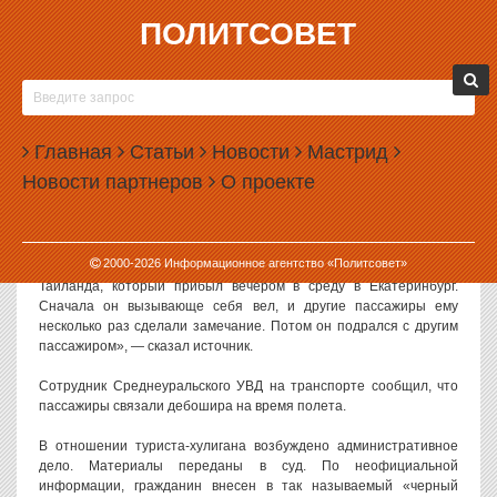
ПОЛИТСОВЕТ
11.12.2008, 11:08
НА РЕЙСЕ БАНГКОК — ЕКАТЕРИНБУРГ
СВЯЗАЛИ ОЧЕРЕДНОГО ПАССАЖИРА
Главная
Статьи
Новости
Мастрид
Сотрудники милиции задержали пьяного жителя Екатеринбурга,
Новости партнеров
О проекте
устроившего драку на борту самолета, который направлялся из
Таиланда в Екатеринбург, сообщил источник РИА «Новости» в
екатеринбургском аэропорту Кольцово.
2000-
2026
Информационное агентство «Политсовет»
«Пьяный пассажир устроил драку на борту самолета из
Таиланда, который прибыл вечером в среду в Екатеринбург.
Сначала он вызывающе себя вел, и другие пассажиры ему
несколько раз сделали замечание. Потом он подрался с другим
пассажиром», — сказал источник.
Сотрудник Среднеуральского УВД на транспорте сообщил, что
пассажиры связали дебошира на время полета.
В отношении туриста-хулигана возбуждено административное
дело. Материалы переданы в суд. По неофициальной
информации, гражданин внесен в так называемый «черный