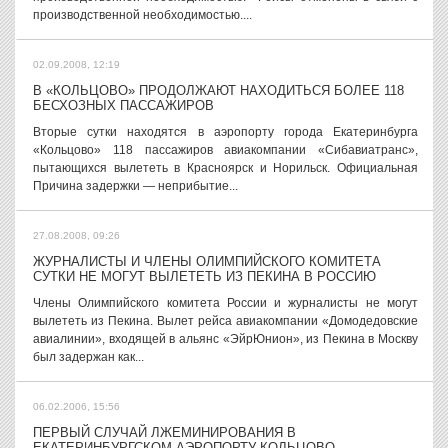
производственной необходимостью....
02.09.2008, 12:19
В «КОЛЬЦОВО» ПРОДОЛЖАЮТ НАХОДИТЬСЯ БОЛЕЕ 118
БЕСХОЗНЫХ ПАССАЖИРОВ
Вторые сутки находятся в аэропорту города Екатеринбурга
«Кольцово» 118 пассажиров авиакомпании «Сибавиатранс»,
пытающихся вылететь в Красноярск и Норильск. Официальная
Причина задержки — неприбытие...
27.08.2008, 09:26
ЖУРНАЛИСТЫ И ЧЛЕНЫ ОЛИМПИЙСКОГО КОМИТЕТА
СУТКИ НЕ МОГУТ ВЫЛЕТЕТЬ ИЗ ПЕКИНА В РОССИЮ
Члены Олимпийского комитета России и журналисты не могут
вылететь из Пекина. Вылет рейса авиакомпании «Домодедовские
авиалинии», входящей в альянс «ЭйрЮнион», из Пекина в Москву
был задержан как...
06.02.2006, 15:56
ПЕРВЫЙ СЛУЧАЙ ЛЖЕМИНИРОВАНИЯ В
ЕКАТЕРИНБУРГСКОМ АЭРОПОРТУ КОЛЬЦОВО