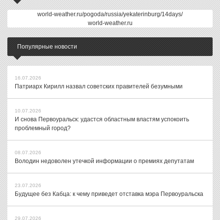
world-weather.ru/pogoda/russia/yekaterinburg/14days/
world-weather.ru
Популярные новости
16.07.2026
Патриарх Кирилл назвал советских правителей безумными
10.07.2026
И снова Первоуральск: удастся областным властям успокоить
проблемный город?
08.07.2026
Володин недоволен утечкой информации о премиях депутатам
23.07.2026
Будущее без Кабца: к чему приведет отставка мэра Первоуральска
29.07.2026