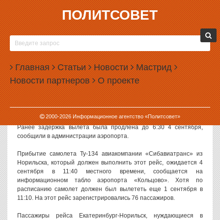
ПОЛИТСОВЕТ
04.09.2008, 08:39
ПАССАЖИРЫ АВИАКОМПАНИИ
«СИБАВИАТРАНС» ОКОНЧАТЕЛЬНО
Главная
ПОСЕЛИЛИСЬ В «КОЛЬЦОВО»
Статьи
Новости
Мастрид
Новости партнеров
О проекте
В екатеринбургском аэропорту «Кольцово» уже четвертые сутки
продолжают ожидать своего рейса более 70 пассажиров
авиакомпании «Сибавиатранс», купившие билеты на рейс из
Екатеринбурга в Норильск. Сегодня вылет рейса вновь
2000-
2026
Информационное агентство «Политсовет»
перенесен на 12:30 4 сентября из-за неприбытия самолета.
Ранее задержка вылета была продлена до 6:30 4 сентября,
сообщили в администрации аэропорта.
Прибытие самолета Ту-134 авиакомпании «Сибавиатранс» из
Норильска, который должен выполнить этот рейс, ожидается 4
сентября в 11:40 местного времени, сообщается на
информационном табло аэропорта «Кольцово». Хотя по
расписанию самолет должен был вылететь еще 1 сентября в
11:10. На этот рейс зарегистрировались 76 пассажиров.
Пассажиры рейса Екатеринбург-Норильск, нуждающиеся в