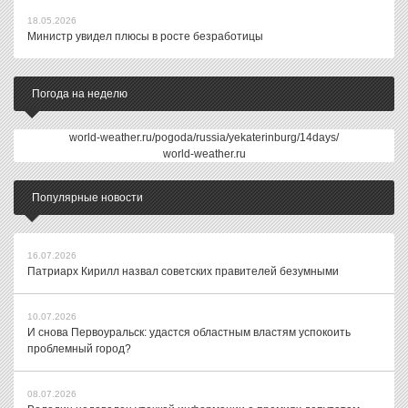
18.05.2026
Министр увидел плюсы в росте безработицы
Погода на неделю
world-weather.ru/pogoda/russia/yekaterinburg/14days/
world-weather.ru
Популярные новости
16.07.2026
Патриарх Кирилл назвал советских правителей безумными
10.07.2026
И снова Первоуральск: удастся областным властям успокоить
проблемный город?
08.07.2026