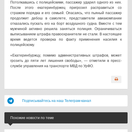
Потолкавшись с полицейскими, пассажир ударил одного из них.
После этого екатеринбуржец пригрозил расправиться со
стражем порядка и его семьей. Опасаясь, что пьяный пассажир
продолжит дебош в самолете, представители авиакомпании
отказались пускать его на борт воздушного судна. Вместе с тем
мужчиной активно решила заняться полиция. Ограничиваться
выписыванием штрафа правоохранители не стали. В настоящее
время ведется проверка по факту применения насилия к
полицейскому.
«Екатеринбуржцу, помимо административных штрафов, может
грозить до пяти лет лишения свободы», — отметили в пресс-
службе управления на транспорте МВД по УрФО.
Подписывайтесь на наш Телеграм-канал
Похожие новости по теме