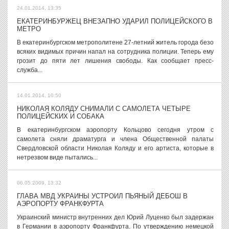
24.01.2014, 13:35
ЕКАТЕРИНБУРЖЕЦ ВНЕЗАПНО УДАРИЛ ПОЛИЦЕЙСКОГО В
МЕТРО
В екатеринбургском метрополитене 27-летний житель города безо
всяких видимых причин напал на сотрудника полиции. Теперь ему
грозит до пяти лет лишения свободы. Как сообщает пресс-
служба...
14.01.2014, 10:50
НИКОЛАЯ КОЛЯДУ СНИМАЛИ С САМОЛЕТА ЧЕТЫРЕ
ПОЛИЦЕЙСКИХ И СОБАКА
В екатеринбургском аэропорту Кольцово сегодня утром с
самолета сняли драматурга и члена Общественной палаты
Свердловской области Николая Коляду и его артиста, которые в
нетрезвом виде пытались...
06.05.2009, 13:32
ГЛАВА МВД УКРАИНЫ УСТРОИЛ ПЬЯНЫЙ ДЕБОШ В
АЭРОПОРТУ ФРАНКФУРТА
Украинский министр внутренних дел Юрий Луценко был задержан
в Германии в аэропорту Франкфурта. По утверждению немецкой