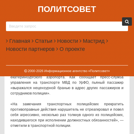
ПОЛИТСОВЕТ
13.12.2013, 17:13
ЕКАТЕРИНБУРЖЕЦ ИЗБИЛ ПОЛИЦЕЙСКОГО В
КОЛЬЦОВО
Главная
Статьи
Новости
Мастрид
Полиция возбудила уголовное дело в отношении пассажира
Новости партнеров
О проекте
самолета, устроившего дебош в аэропорту Кольцово. Вместо
полета на воздушном судне екатеринбуржцу может грозить
путешествие по этапу в колонию на ближайшие пять лет.
2000-
2026
Информационное агентство «Политсовет»
Инцидент произошел вечером 9 декабря в терминале «В»
екатеринбургского аэропорта. Как сообщает пресс-служба
управления на транспорте МВД по УрФО, пьяный пассажир
«выражался нецензурной бранью в адрес других пассажиров и
сотрудников полиции».
«На замечания транспортных полицейских прекратить
противоправные действия нарушитель не отреагировал и повел
себя агрессивно, несколько раз толкнув одного из полицейских,
находившегося при исполнении должностных обязанностей», —
отметили в транспортной полиции.