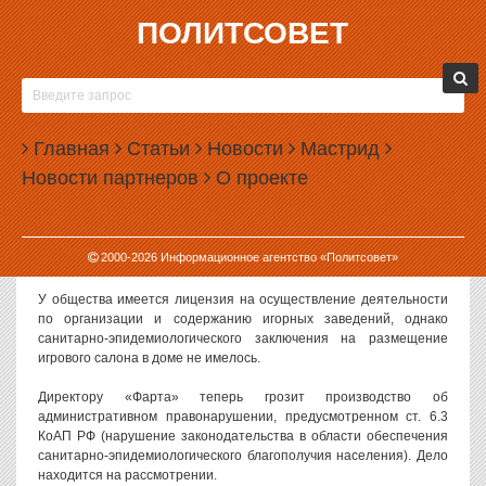
ПОЛИТСОВЕТ
11.04.2008, 14:23
ЖУРНАЛИСТЫ ИЗБАВЛЯЮТ ЕКАТЕРИНБУРГ
ОТ ИГРОВЫХ АВТОМАТОВ
Главная
Статьи
Новости
Мастрид
Прокуратура Железнодорожного района провела проверку
Новости партнеров
О проекте
сообщений в СМИ о незаконном размещении в жилом доме по
ул. Автомагистральной зала игровых автоматов и установила, что
на первом этаже жилого дома № 31 компания «Фарт»
действительно разместила зал игровых автоматов «Джекпот» и
2000-
2026
Информационное агентство «Политсовет»
арендовало помещение до декабря 2008 года.
У общества имеется лицензия на осуществление деятельности
по организации и содержанию игорных заведений, однако
санитарно-эпидемиологического заключения на размещение
игрового салона в доме не имелось.
Директору «Фарта» теперь грозит производство об
административном правонарушении, предусмотренном ст. 6.3
КоАП РФ (нарушение законодательства в области обеспечения
санитарно-эпидемиологического благополучия населения). Дело
находится на рассмотрении.