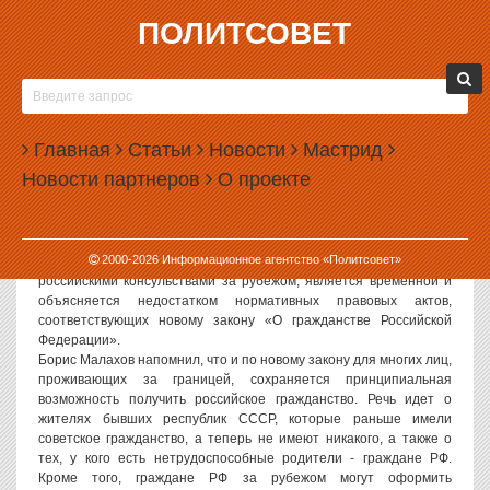
ПОЛИТСОВЕТ
28.08.2002, 09:47
КАК СТАТЬ РОССИЯНИНОМ?
Министерство иностранных дел России рассчитывает
Главная
Статьи
Новости
Мастрид
«ориентировочно в сентябре» утвердить новое Положение о
Новости партнеров
О проекте
порядке рассмотрения вопросов гражданства РФ».
Об этом сообщил официальный представитель российского
МИДа Борис Малахов, отвечая на вопросы журналистов. Он
пояснил, что создавшаяся ныне ситуация, когда прекращен
2000-
2026
Информационное агентство «Политсовет»
прием заявлений от желающих получить российское гражданство
российскими консульствами за рубежом, является временной и
объясняется недостатком нормативных правовых актов,
соответствующих новому закону «О гражданстве Российской
Федерации».
Борис Малахов напомнил, что и по новому закону для многих лиц,
проживающих за границей, сохраняется принципиальная
возможность получить российское гражданство. Речь идет о
жителях бывших республик СССР, которые раньше имели
советское гражданство, а теперь не имеют никакого, а также о
тех, у кого есть нетрудоспособные родители - граждане РФ.
Кроме того, граждане РФ за рубежом могут оформить