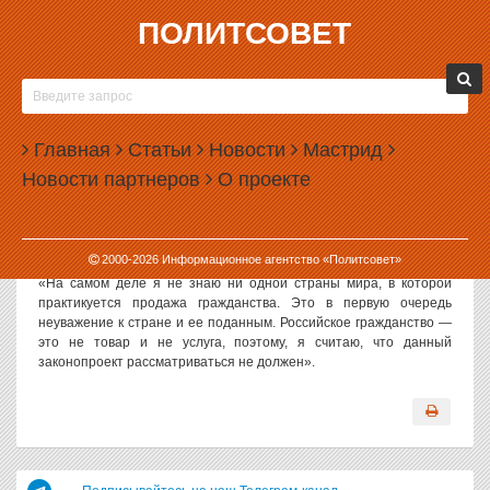
ПОЛИТСОВЕТ
27.04.2006, 12:40
ПОЛИТОЛОГ ИЛЬЯ ГОРФИНКЕЛЬ СЧИТАЕТ,
ЧТО ПРОДАЖА РОССИЙСКОГО ГРАЖДАНСТВА
Главная
НЕДОПУСТИМА
Статьи
Новости
Мастрид
Новости партнеров
О проекте
Политсовет, 27.04.2006. Депутаты фракции «Родина»
предложили в Госдуме рассмотреть законопроект,
предоставляющий гражданство по конкурсу, а также о покупке
российского гражданства. Предложение законопроекта
2000-
2026
Информационное агентство «Политсовет»
комментирует уральский политолог Илья Горфинкель:
«На самом деле я не знаю ни одной страны мира, в которой
практикуется продажа гражданства. Это в первую очередь
неуважение к стране и ее поданным. Российское гражданство —
это не товар и не услуга, поэтому, я считаю, что данный
законопроект рассматриваться не должен».